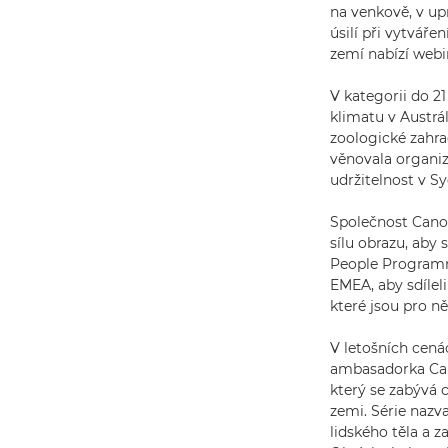
na venkově, v up
úsilí při vytvář
zemí nabízí webi
V kategorii do 21
klimatu v Austrá
zoologické zahra
věnovala organiz
udržitelnost v S
Společnost Canon
sílu obrazu, aby 
People Programme
EMEA, aby sdíleli
které jsou pro ně 
V letošních cená
ambasadorka Cano
který se zabývá c
zemi. Série nazv
lidského těla a z