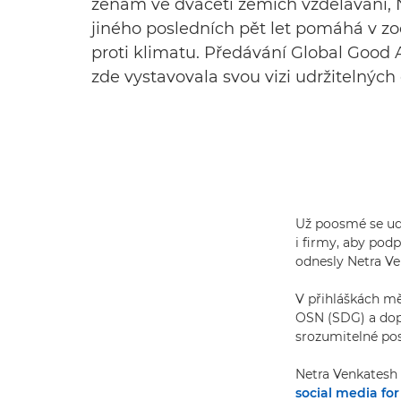
ženám ve dvaceti zemích vzdělávání, N
jiného posledních pět let pomáhá v zo
proti klimatu. Předávání Global Good 
zde vystavovala svou vizi udržitelných
Už poosmé se ud
i firmy, aby podp
odnesly Netra V
V přihláškách měl
OSN (SDG) a dopl
srozumitelné pose
Netra Venkatesh 
social media fo