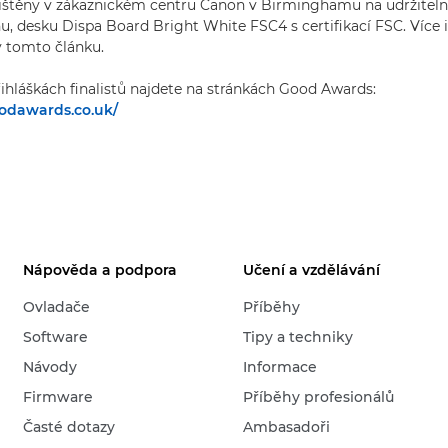
tištěny v zákaznickém centru Canon v Birminghamu na udržiteln
, desku Dispa Board Bright White FSC4 s certifikací FSC. Více i
 v tomto článku.
ihláškách finalistů najdete na stránkách Good Awards:
oodawards.co.uk/
Nápověda a podpora
Učení a vzdělávání
Ovladače
Příběhy
Software
Tipy a techniky
Návody
Informace
Firmware
Příběhy profesionálů
Časté dotazy
Ambasadoři