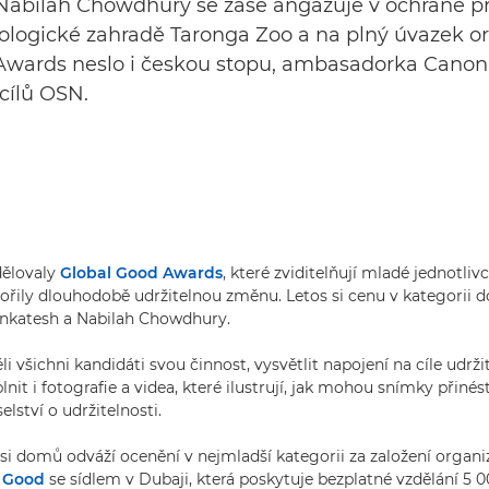
abilah Chowdhury se zase angažuje v ochraně pří
ologické zahradě Taronga Zoo a na plný úvazek org
Awards neslo i českou stopu, ambasadorka Canonu 
 cílů OSN.
ělovaly
Global Good Awards
, které zviditelňují mladé jednotlivc
ořily dlouhodobě udržitelnou změnu. Letos si cenu v kategorii do
enkatesh a Nabilah Chowdhury.
i všichni kandidáti svou činnost, vysvětlit napojení na cíle udrž
nit i fotografie a videa, které ilustrují, jak mohou snímky přiné
lství o udržitelnosti.
si domů odváží ocenění v nejmladší kategorii za založení organ
r Good
se sídlem v Dubaji, která poskytuje bezplatné vzdělání 5