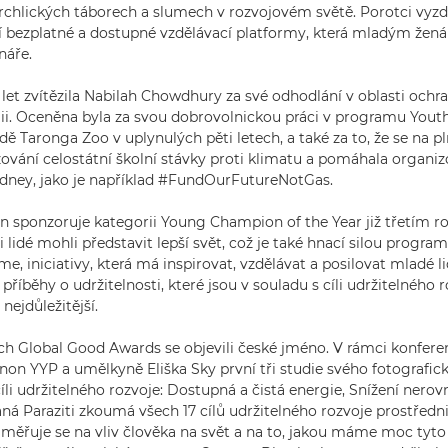
rchlických táborech a slumech v rozvojovém světě. Porotci vyzdv
ení bezplatné a dostupné vzdělávací platformy, která mladým žen
náře.
 let zvítězila Nabilah Chowdhury za své odhodlání v oblasti ochr
lii. Oceněna byla za svou dobrovolnickou práci v programu Yout
dě Taronga Zoo v uplynulých pěti letech, a také za to, že se na p
ování celostátní školní stávky proti klimatu a pomáhala organi
ydney, jako je například #FundOurFutureNotGas.
 sponzoruje kategorii Young Champion of the Year již třetím r
si lidé mohli představit lepší svět, což je také hnací silou prog
, iniciativy, která má inspirovat, vzdělávat a posilovat mladé li
 příběhy o udržitelnosti, které jsou v souladu s cíli udržitelného
nejdůležitější.
ch Global Good Awards se objevili české jméno. V rámci konfere
n YYP a umělkyně Eliška Sky první tři studie svého fotografick
íli udržitelného rozvoje: Dostupná a čistá energie, Snížení nerov
aná Paraziti zkoumá všech 17 cílů udržitelného rozvoje prostředn
aměřuje se na vliv člověka na svět a na to, jakou máme moc tyto 