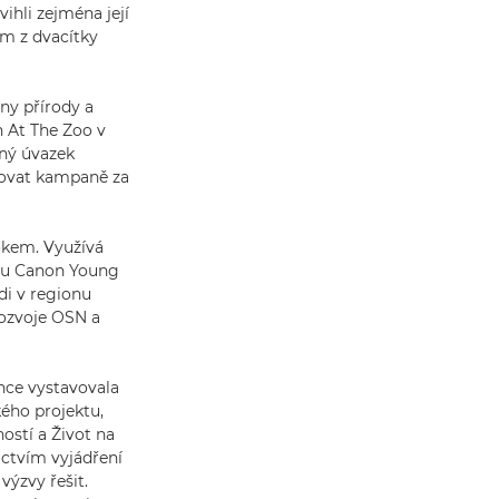
ihli zejména její
ám z dvacítky
any přírody a
h At The Zoo v
lný úvazek
zovat kampaně za
okem. Využívá
ramu Canon Young
di v regionu
 rozvoje OSN a
nce vystavovala
ého projektu,
ností a Život na
ictvím vyjádření
výzvy řešit.