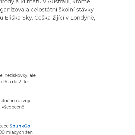
rody a klimatu v Austrálii, kromě
anizovala celostátní školní stávky
Eliška Sky, Češka žijící v Londýně,
e, neziskovky, ale
 16 a do 21 let
itelného rozvoje
st všeobecně
izace
SpunkGo
 000 mladých žen