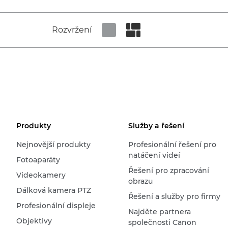
Rozvržení
Set tiled view
Set masonry view
Produkty
Služby a řešení
Nejnovější produkty
Profesionální řešení pro
natáčení videí
Fotoaparáty
Řešení pro zpracování
Videokamery
obrazu
Dálková kamera PTZ
Řešení a služby pro firmy
Profesionální displeje
Najděte partnera
Objektivy
společnosti Canon