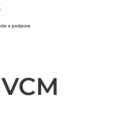
da a podpora
 VCM