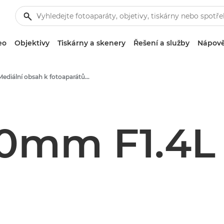
eo
Objektivy
Tiskárny a skenery
Řešení a služby
Nápově
Mediální obsah k fotoaparátům a příslušenstvím – tiskové centrum Canon
20mm F1.4L