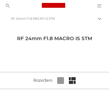
Canon Logo, back to ho
RF 24mm F1.8 MACRO IS STM
Přepn
Canon
Tiskové centrum
RF 24mm F1.8 MACRO IS STM
Obrazové materiály k produktům – tiskové centrum Canon
Mediální obsah k fotoaparátům a příslušenstvím – tiskové centrum Canon
Rozvržení
Set tiled view
Set masonry view