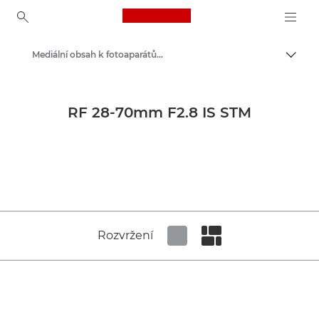
Canon Logo, back to ho
Mediální obsah k fotoaparátům a příslušenstvím – tiskové centrum Canon
Přepn
Canon
Tiskové centrum
RF 28-70mm F2.8 IS STM
Obrazové materiály k produktům – tiskové centrum Canon
Rozvržení
Set tiled view
Set masonry view