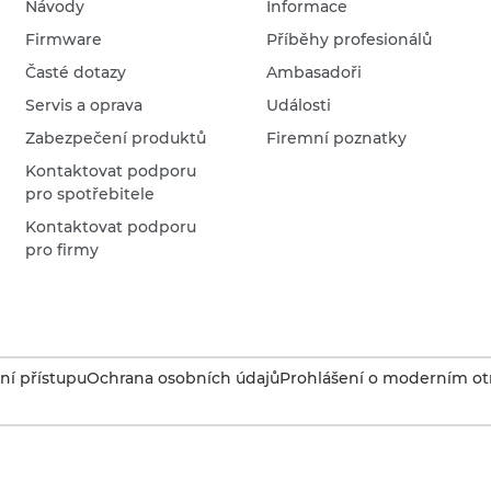
Návody
Informace
Firmware
Příběhy profesionálů
Časté dotazy
Ambasadoři
Servis a oprava
Události
Zabezpečení produktů
Firemní poznatky
Kontaktovat podporu
pro spotřebitele
Kontaktovat podporu
pro firmy
í přístupu
Ochrana osobních údajů
Prohlášení o moderním otr