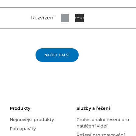
Rozvržení
Set tiled view
Set masonry view
NAČÍST DALŠÍ
Produkty
Služby a řešení
Nejnovější produkty
Profesionální řešení pro
natáčení videí
Fotoaparáty
Řešení pro zpracování