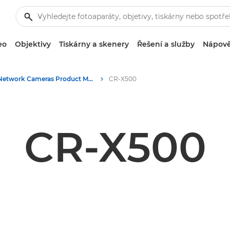
eo
Objektivy
Tiskárny a skenery
Řešení a služby
Nápově
Network Cameras Product Media - Canon Press Centre
CR-X500
CR-X500