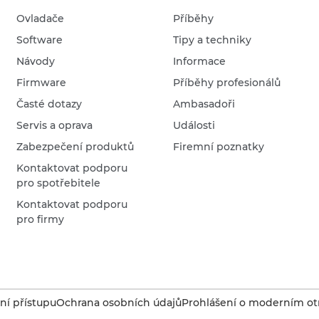
Ovladače
Příběhy
Software
Tipy a techniky
Návody
Informace
Firmware
Příběhy profesionálů
Časté dotazy
Ambasadoři
Servis a oprava
Události
Zabezpečení produktů
Firemní poznatky
Kontaktovat podporu
pro spotřebitele
Kontaktovat podporu
pro firmy
í přístupu
Ochrana osobních údajů
Prohlášení o moderním otr