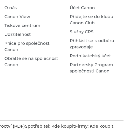
O nás
Účet Canon
Canon View
Přidejte se do klubu
Canon Club
Tiskové centrum
Služby CPS
Udržitelnost
Přihlásit se k odběru
Práce pro společnost
zpravodaje
Canon
Podnikatelský účet
Obraťte se na společnost
Canon
Partnerský Program
společnosti Canon
octví (PDF)
Spotřebitel: Kde koupit
Firmy: Kde koupit