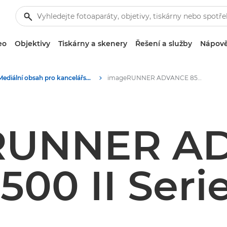
eo
Objektivy
Tiskárny a skenery
Řešení a služby
Nápově
Mediální obsah pro kancelářský tisk – tiskové centrum Canon
imageRUNNER ADVANCE 8500 II Series
RUNNER A
500 II Seri