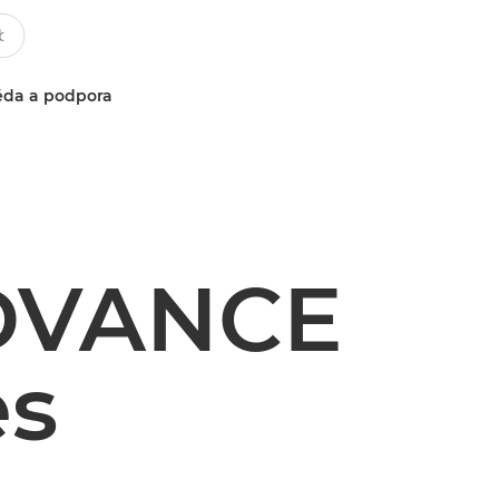
da a podpora
DVANCE
es