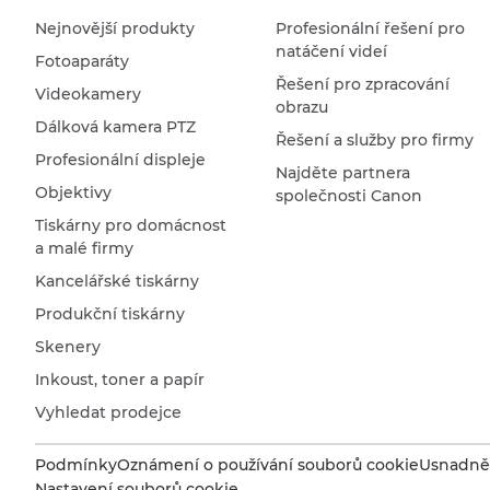
Nejnovější produkty
Profesionální řešení pro
natáčení videí
Fotoaparáty
Řešení pro zpracování
Videokamery
obrazu
Dálková kamera PTZ
Řešení a služby pro firmy
Profesionální displeje
Najděte partnera
Objektivy
společnosti Canon
Tiskárny pro domácnost
a malé firmy
Kancelářské tiskárny
Produkční tiskárny
Skenery
Inkoust, toner a papír
Vyhledat prodejce
Podmínky
Oznámení o používání souborů cookie
Usnadněn
Nastavení souborů cookie