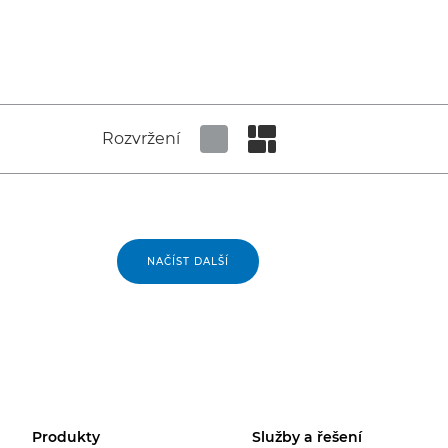
Rozvržení
Set tiled view
Set masonry view
NAČÍST DALŠÍ
Produkty
Služby a řešení