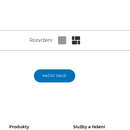
Rozvržení
Set tiled view
Set masonry view
NAČÍST DALŠÍ
Produkty
Služby a řešení