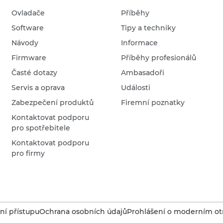
Ovladače
Příběhy
Software
Tipy a techniky
Návody
Informace
Firmware
Příběhy profesionálů
Časté dotazy
Ambasadoři
Servis a oprava
Události
Zabezpečení produktů
Firemní poznatky
Kontaktovat podporu
pro spotřebitele
Kontaktovat podporu
pro firmy
í přístupu
Ochrana osobních údajů
Prohlášení o moderním otr