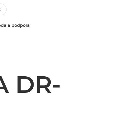
da a podpora
 DR-