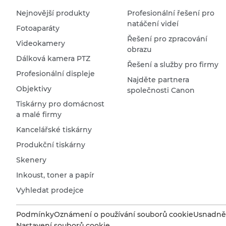
Nejnovější produkty
Profesionální řešení pro
natáčení videí
Fotoaparáty
Řešení pro zpracování
Videokamery
obrazu
Dálková kamera PTZ
Řešení a služby pro firmy
Profesionální displeje
Najděte partnera
Objektivy
společnosti Canon
Tiskárny pro domácnost
a malé firmy
Kancelářské tiskárny
Produkční tiskárny
Skenery
Inkoust, toner a papír
Vyhledat prodejce
Podmínky
Oznámení o používání souborů cookie
Usnadněn
Nastavení souborů cookie