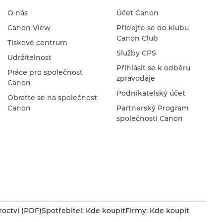
O nás
Účet Canon
Canon View
Přidejte se do klubu
Canon Club
Tiskové centrum
Služby CPS
Udržitelnost
Přihlásit se k odběru
Práce pro společnost
zpravodaje
Canon
Podnikatelský účet
Obraťte se na společnost
Canon
Partnerský Program
společnosti Canon
octví (PDF)
Spotřebitel: Kde koupit
Firmy: Kde koupit