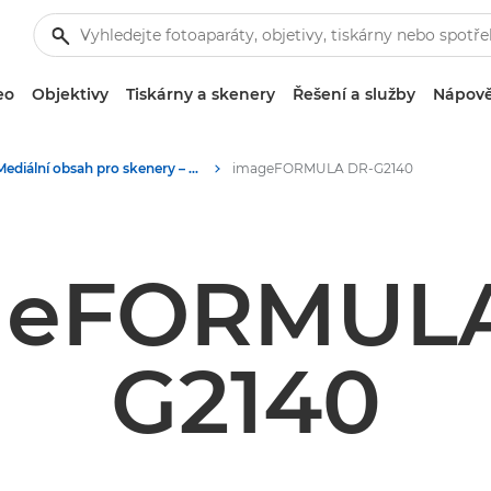
eo
Objektivy
Tiskárny a skenery
Řešení a služby
Nápově
Mediální obsah pro skenery – tiskové centrum Canon
imageFORMULA DR-G2140
geFORMULA
G2140