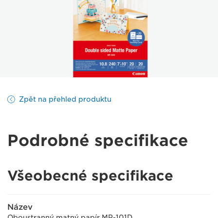
Zpět na přehled produktu
Podrobné specifikace
Všeobecné specifikace
Název
Oboustranný matný papír MP-101D