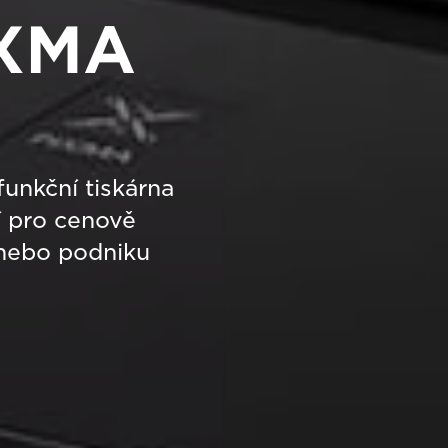
IXMA
funkční tiskárna
í pro cenově
 nebo podniku