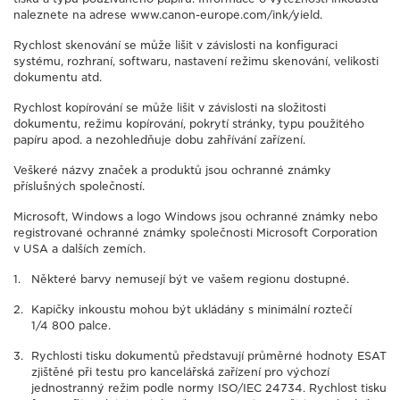
naleznete na adrese www.canon-europe.com/ink/yield.
Rychlost skenování se může lišit v závislosti na konfiguraci
systému, rozhraní, softwaru, nastavení režimu skenování, velikosti
dokumentu atd.
Rychlost kopírování se může lišit v závislosti na složitosti
dokumentu, režimu kopírování, pokrytí stránky, typu použitého
papíru apod. a nezohledňuje dobu zahřívání zařízení.
Veškeré názvy značek a produktů jsou ochranné známky
příslušných společností.
Microsoft, Windows a logo Windows jsou ochranné známky nebo
registrované ochranné známky společnosti Microsoft Corporation
v USA a dalších zemích.
Některé barvy nemusejí být ve vašem regionu dostupné.
Kapičky inkoustu mohou být ukládány s minimální roztečí
1/4 800 palce.
Rychlosti tisku dokumentů představují průměrné hodnoty ESAT
zjištěné při testu pro kancelářská zařízení pro výchozí
jednostranný režim podle normy ISO/IEC 24734. Rychlost tisku