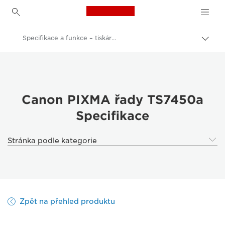
Canon Logo, back to h
Specifikace a funkce – tiskárna Canon PIXMA TS7450a
Přepn
drob
Canon
navi
Tiskárny Canon
Tiskárna Canon PIXMA řady TS7450a s automatickým podavačem dokumentů
Canon PIXMA řady TS7450a
Specifikace
Stránka podle kategorie
Zpět na přehled produktu