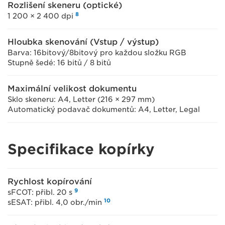
Rozlišení skeneru (optické)
8
1 200 × 2 400 dpi
Hloubka skenování (Vstup / výstup)
Barva: 16bitový/8bitový pro každou složku RGB
Stupně šedé: 16 bitů / 8 bitů
Maximální velikost dokumentu
Sklo skeneru: A4, Letter (216 × 297 mm)
Automatický podavač dokumentů: A4, Letter, Legal
Specifikace kopírky
Rychlost kopírování
9
sFCOT: přibl. 20 s
10
sESAT: přibl. 4,0 obr./min