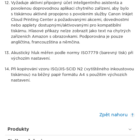
Vyžaduje aktivní připojený účet inteligentního asistenta a
povolenou doprovodnou aplikaci chytrého zařízení, aby bylo
s tiskárnou aktivně propojeno s povolením služby Canon Inkjet
Cloud Printing Center a požadovanými akcemi, dovednostmi
nebo applety dostupnými/aktivovanými pro kompatibilní
tiskárnu. Hlasové příkazy nelze zobrazit jako text na chytrých
zařízeních Amazon s obrazovkami. Podporována je pouze
angličtina, francouzština a němčina.
Akustický hluk měřen podle normy ISO7779 (barevný tisk) při
výchozím nastavení.
Při kopírování vzoru ISO/JIS-SCID N2 (vytištěného inkoustovou
tiskárnou) na běžný papír formátu A4 s použitím výchozích
nastavení.
Zpět nahoru
Produkty