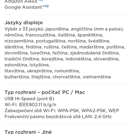
11
Amazon Alexa™
12
Google Assistant™
Jazyky displeje
Výběr z 33 jazyků: japonština, angličtina (mm a palce),
němčina, francouzština, italština, španělština,
nizozemština, portugalština, norština, švédština,
dánština, finština, ruština, čeština, maďarština, polština,
slovinština, turečtina, řečtina, zjednodušená čínština,
tradiční čínština, korejština, indonéština, slovenština,
estonština, lotyština,
litevština, ukrajinština, rumunština,
bulharština, thajština, chorvatština, vietnamština
Typ rozhraní – počítač PC / Mac
USB Hi-Speed (port B)
Wi-Fi: IEEE802.11 b/g/n
Zabezpečení sítě Wi-Fi: WPA-PSK, WPA2-PSK, WEP
Frekvenční pásmo bezdrátové sítě LAN: 2,4 GHz
Typ rozhraní – Jiné