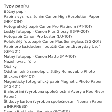
Typy papíru
Běžný papír
Papír s vys. rozlišením Canon High Resolution Paper
(HR-101N)
Fotografický papír Canon Pro Platinum (PT-101)
Lesklý fotopapír Canon Plus Glossy II (PP-201)
Fotopapír Canon Pro Luster (LU-101)
Pololesklý fotopapír Canon Plus Semi-gloss (SG-201)
Papír pro každodenní použití Canon „Everyday Use“
(GP-501)
Matný fotopapír Canon Matte (MP-101)
Nažehlovací fólie
Obálky
Odstranitelné samolepicí štítky Removable Photo
Stickers (RP-101)
Magnetický fotografický papír Magnetic Photo Paper
(MG-101)
Blahopřání (vyrobena společnostmi Avery a Red River
Paper)
Štítkový karton (vyroben společnostmi Neenah Paper
a INKPRESS)
Canon Red Label Superior (WOP111)