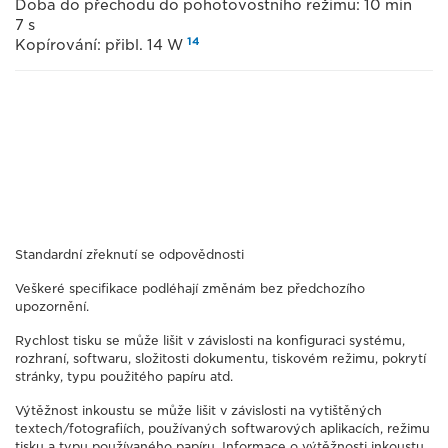
Doba do přechodu do pohotovostního režimu: 10 min
7 s
14
Kopírování: přibl. 14 W
Standardní zřeknutí se odpovědnosti
Veškeré specifikace podléhají změnám bez předchozího
upozornění.
Rychlost tisku se může lišit v závislosti na konfiguraci systému,
rozhraní, softwaru, složitosti dokumentu, tiskovém režimu, pokrytí
stránky, typu použitého papíru atd.
Výtěžnost inkoustu se může lišit v závislosti na vytištěných
textech/fotografiích, používaných softwarových aplikacích, režimu
tisku a typu používaného papíru. Informace o výtěžnosti inkoustu