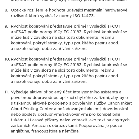
Optické rozlišení je hodnota udávající maximální hardwarové
rozlišení, která vychází z normy ISO 14473.
Rychlost kopírování představuje průměr výsledků sFCOT
a sESAT podle normy ISO/IEC 29183. Rychlost kopírování se
může lišit v závislosti na složitosti dokumentu, režimu
kopírování, pokrytí stránky, typu použitého papíru apod.
a nezohledňuje dobu zahřívání zařízení.
Rychlost kopírování představuje průměr výsledků sFCOT
a sESAT podle normy ISO/IEC 29183. Rychlost kopírování se
může lišit v závislosti na složitosti dokumentu, režimu
kopírování, pokrytí stránky, typu použitého papíru apod.
a nezohledňuje dobu zahřívání zařízení.
Vyžaduje aktivní připojený účet inteligentního asistenta a
povolenou doprovodnou aplikaci chytrého zařízení, aby bylo
s tiskárnou aktivně propojeno s povolením služby Canon Inkjet
Cloud Printing Center a požadovanými akcemi, dovednostmi
nebo applety dostupnými/aktivovanými pro kompatibilní
tiskárnu. Hlasové příkazy nelze zobrazit jako text na chytrých
zařízeních Amazon s obrazovkami. Podporována je pouze
angličtina, francouzština a němčina.