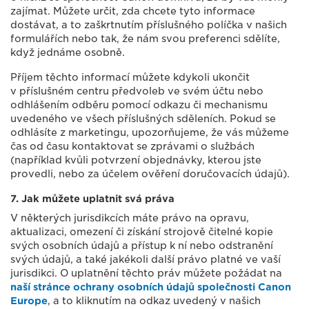
zajímat. Můžete určit, zda chcete tyto informace
dostávat, a to zaškrtnutím příslušného políčka v našich
formulářích nebo tak, že nám svou preferenci sdělíte,
když jednáme osobně.
Příjem těchto informací můžete kdykoli ukončit
v příslušném centru předvoleb ve svém účtu nebo
odhlášením odběru pomocí odkazu či mechanismu
uvedeného ve všech příslušných sděleních. Pokud se
odhlásíte z marketingu, upozorňujeme, že vás můžeme
čas od času kontaktovat se zprávami o službách
(například kvůli potvrzení objednávky, kterou jste
provedli, nebo za účelem ověření doručovacích údajů).
7. Jak můžete uplatnit svá práva
V některých jurisdikcích máte právo na opravu,
aktualizaci, omezení či získání strojově čitelné kopie
svých osobních údajů a přístup k ní nebo odstranění
svých údajů, a také jakékoli další právo platné ve vaší
jurisdikci. O uplatnění těchto práv můžete požádat na
naší stránce ochrany osobních údajů společnosti Canon
Europe
, a to kliknutím na odkaz uvedený v našich