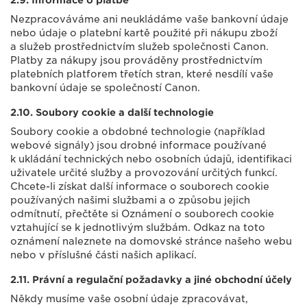
2.9. Informace o platbě
Nezpracováváme ani neukládáme vaše bankovní údaje
nebo údaje o platební kartě použité při nákupu zboží
a služeb prostřednictvím služeb společnosti Canon.
Platby za nákupy jsou prováděny prostřednictvím
platebních platforem třetích stran, které nesdílí vaše
bankovní údaje se společností Canon.
2.10. Soubory cookie a další technologie
Soubory cookie a obdobné technologie (například
webové signály) jsou drobné informace používané
k ukládání technických nebo osobních údajů, identifikaci
uživatele určité služby a provozování určitých funkcí.
Chcete-li získat další informace o souborech cookie
používaných našimi službami a o způsobu jejich
odmítnutí, přečtěte si Oznámení o souborech cookie
vztahující se k jednotlivým službám. Odkaz na toto
oznámení naleznete na domovské stránce našeho webu
nebo v příslušné části našich aplikací.
2.11. Právní a regulační požadavky a jiné obchodní účely
Někdy musíme vaše osobní údaje zpracovávat,