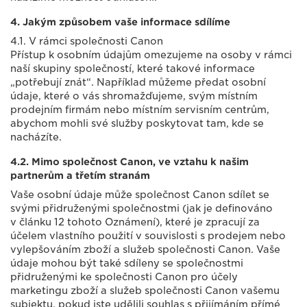
4. Jakým způsobem vaše informace sdílíme
4.1. V rámci společnosti Canon
Přístup k osobním údajům omezujeme na osoby v rámci
naší skupiny společností, které takové informace
„potřebují znát“. Například můžeme předat osobní
údaje, které o vás shromažďujeme, svým místním
prodejním firmám nebo místním servisním centrům,
abychom mohli své služby poskytovat tam, kde se
nacházíte.
4.2. Mimo společnost Canon, ve vztahu k našim
partnerům a třetím stranám
Vaše osobní údaje může společnost Canon sdílet se
svými přidruženými společnostmi (jak je definováno
v článku 12 tohoto Oznámení), které je zpracují za
účelem vlastního použití v souvislosti s prodejem nebo
vylepšováním zboží a služeb společnosti Canon. Vaše
údaje mohou být také sdíleny se společnostmi
přidruženými ke společnosti Canon pro účely
marketingu zboží a služeb společnosti Canon vašemu
subjektu, pokud jste udělili souhlas s přijímáním přímé