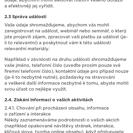
údaje, abychom mohli sledovat historii vašeho dotazu
a efektivněji jej vyřídit.
2.3 Správa událostí
Vaše údaje shromažďujeme, abychom vás mohli
zaregistrovat na událost, webinář nebo seminář, o který
jste projevili zájem, zpracovat vaši platbu za událost (je-
li to relevantní) a poskytnout vám k této události
relevantní materiály:
Například v závislosti na druhu události shromažďujeme
vaše jméno, telefonní číslo (uveďte prosím pouze své
firemní telefonní číslo), kontaktní údaje pro případ nouze
(je-li to nezbytně nutné), požadavky na stravování
a veškeré další informace nezbytné k tomu, abyste mohli
svou účast co nejlépe využít.
2.4. Získání informací o vašich aktivitách
2.4.1. Chování při procházení obsahu, informace
o zařízení a interakce
Někdy zaznamenáváme podrobnosti o vašich akcích
(například opakované návštěvy stránek, interakce,
klíčová slova, tvorba online obsahu), když přistupujete