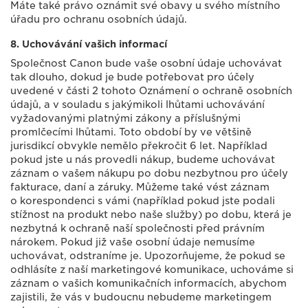
Máte také právo oznámit své obavy u svého místního
úřadu pro ochranu osobních údajů.
8. Uchovávání vašich informací
Společnost Canon bude vaše osobní údaje uchovávat
tak dlouho, dokud je bude potřebovat pro účely
uvedené v části 2 tohoto Oznámení o ochraně osobních
údajů, a v souladu s jakýmikoli lhůtami uchovávání
vyžadovanými platnými zákony a příslušnými
promlčecími lhůtami. Toto období by ve většině
jurisdikcí obvykle nemělo překročit 6 let. Například
pokud jste u nás provedli nákup, budeme uchovávat
záznam o vašem nákupu po dobu nezbytnou pro účely
fakturace, daní a záruky. Můžeme také vést záznam
o korespondenci s vámi (například pokud jste podali
stížnost na produkt nebo naše služby) po dobu, která je
nezbytná k ochraně naší společnosti před právním
nárokem. Pokud již vaše osobní údaje nemusíme
uchovávat, odstraníme je. Upozorňujeme, že pokud se
odhlásíte z naší marketingové komunikace, uchováme si
záznam o vašich komunikačních informacích, abychom
zajistili, že vás v budoucnu nebudeme marketingem