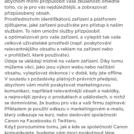
abychom mohli přizpůsobit vaše zkušenosti ohledně
toho, co je pro vás nejdůležitější, a zobrazovat
přizpůsobený obsah.
Prostřednictvím identifikátorů zařízení a platforem
zjišťujeme, jaké zařízení používáte pro přístup k našim
službám. To nám umožní služby přizpůsobit
a optimalizovat pro vaše zařízení, a vylepšit tak vaše
celkové uživatelské prostředí (např. poskytování
relevantnějšího obsahu a reklam na zařízení nebo
v prohlížeči, které používáte).
Údaje se ukládají místně na vašem zařízení. Díky tomu
můžeme věci, jako jsou výkon webu nebo načítání
obsahu, vylepšovat dokonce i v době, kdy jste offline.
V souladu s požadavky platných právních předpisů,
abychom vám mohli poskytovat marketingovou
komunikaci, například relevantnější obsah a nabídky,
a nejnovější zprávy o produktech a událostech, o nichž
se domníváme, že budou pro vás a vaši firmu zajímavé:
Příkladem je použití odkazu v marketingovém e-mailu,
který odkazuje na kurz, nebo sledování společnosti
Canon na Facebooku či Twitteru.
Když porozumíme tomu, jak a kde se společností Canon
komunikujete, budeme vám moci poskytnout lépe