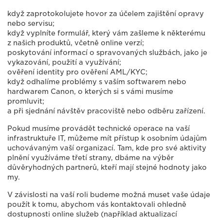
když zaprotokolujete hovor za účelem zajištění opravy
nebo servisu;
když vyplníte formulář, který vám zašleme k některému
z našich produktů, včetně online verzí;
poskytování informací o spravovaných službách, jako je
vykazování, použití a využívání;
ověření identity pro ověření AML/KYC;
když odhalíme problémy s vaším softwarem nebo
hardwarem Canon, o kterých si s vámi musíme
promluvit;
a při sjednání návštěv pracoviště nebo odběru zařízení.
Pokud musíme provádět technické operace na vaší
infrastruktuře IT, můžeme mít přístup k osobním údajům
uchovávaným vaší organizací. Tam, kde pro své aktivity
plnění využíváme třetí strany, dbáme na výběr
důvěryhodných partnerů, kteří mají stejné hodnoty jako
my.
V závislosti na vaší roli budeme možná muset vaše údaje
použít k tomu, abychom vás kontaktovali ohledně
dostupnosti online služeb (například aktualizací