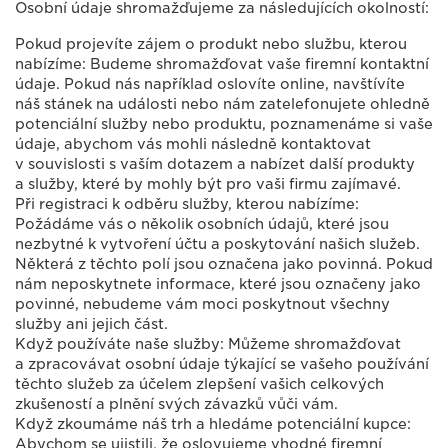
Osobní údaje shromažďujeme za následujících okolností:
Pokud projevíte zájem o produkt nebo službu, kterou
nabízíme: Budeme shromažďovat vaše firemní kontaktní
údaje. Pokud nás například oslovíte online, navštívíte
náš stánek na události nebo nám zatelefonujete ohledně
potenciální služby nebo produktu, poznamenáme si vaše
údaje, abychom vás mohli následně kontaktovat
v souvislosti s vaším dotazem a nabízet další produkty
a služby, které by mohly být pro vaši firmu zajímavé.
Při registraci k odběru služby, kterou nabízíme:
Požádáme vás o několik osobních údajů, které jsou
nezbytné k vytvoření účtu a poskytování našich služeb.
Některá z těchto polí jsou označena jako povinná. Pokud
nám neposkytnete informace, které jsou označeny jako
povinné, nebudeme vám moci poskytnout všechny
služby ani jejich část.
Když používáte naše služby: Můžeme shromažďovat
a zpracovávat osobní údaje týkající se vašeho používání
těchto služeb za účelem zlepšení vašich celkových
zkušeností a plnění svých závazků vůči vám.
Když zkoumáme náš trh a hledáme potenciální kupce:
Abychom se ujistili, že oslovujeme vhodné firemní