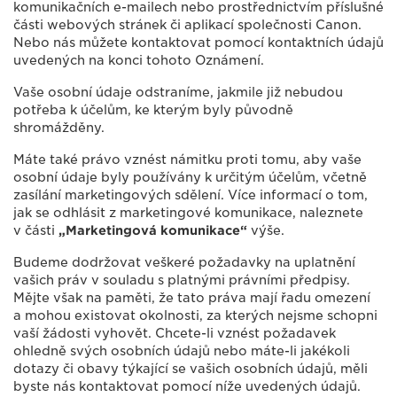
komunikačních e-mailech nebo prostřednictvím příslušné
části webových stránek či aplikací společnosti Canon.
Nebo nás můžete kontaktovat pomocí kontaktních údajů
uvedených na konci tohoto Oznámení.
Vaše osobní údaje odstraníme, jakmile již nebudou
potřeba k účelům, ke kterým byly původně
shromážděny.
Máte také právo vznést námitku proti tomu, aby vaše
osobní údaje byly používány k určitým účelům, včetně
zasílání marketingových sdělení. Více informací o tom,
jak se odhlásit z marketingové komunikace, naleznete
v části
„Marketingová komunikace“
výše.
Budeme dodržovat veškeré požadavky na uplatnění
vašich práv v souladu s platnými právními předpisy.
Mějte však na paměti, že tato práva mají řadu omezení
a mohou existovat okolnosti, za kterých nejsme schopni
vaší žádosti vyhovět. Chcete-li vznést požadavek
ohledně svých osobních údajů nebo máte-li jakékoli
dotazy či obavy týkající se vašich osobních údajů, měli
byste nás kontaktovat pomocí níže uvedených údajů.