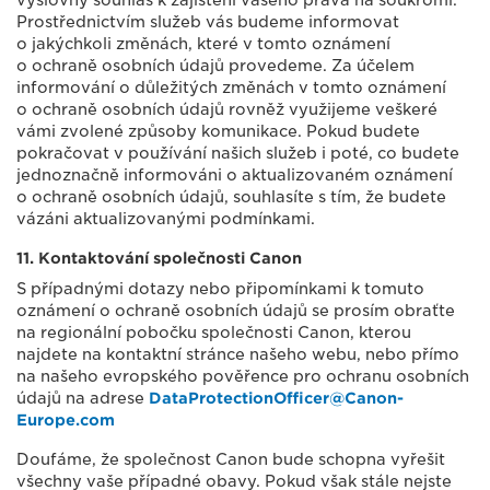
výslovný souhlas k zajištění vašeho práva na soukromí.
Prostřednictvím služeb vás budeme informovat
o jakýchkoli změnách, které v tomto oznámení
o ochraně osobních údajů provedeme. Za účelem
informování o důležitých změnách v tomto oznámení
o ochraně osobních údajů rovněž využijeme veškeré
vámi zvolené způsoby komunikace. Pokud budete
pokračovat v používání našich služeb i poté, co budete
jednoznačně informováni o aktualizovaném oznámení
o ochraně osobních údajů, souhlasíte s tím, že budete
vázáni aktualizovanými podmínkami.
11. Kontaktování společnosti Canon
S případnými dotazy nebo připomínkami k tomuto
oznámení o ochraně osobních údajů se prosím obraťte
na regionální pobočku společnosti Canon, kterou
najdete na kontaktní stránce našeho webu, nebo přímo
na našeho evropského pověřence pro ochranu osobních
údajů na adrese
DataProtectionOfficer@Canon-
Europe.com
Doufáme, že společnost Canon bude schopna vyřešit
všechny vaše případné obavy. Pokud však stále nejste