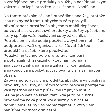
a zveřejňovat nové produkty a služby a nabídnout svým
zákazníkům lepší prostředí a zkušenosti. Například:
Na tomto právním základě provádíme analýzy, protože
jsou nezbytné k tomu, abychom vám poskytli
přizpůsobené prostředí a abychom mohli zlepšovat,
udržovat a spravovat své produkty a služby způsobem,
který splňuje vaše očekávání coby zákazníka;
Potřebujeme vaše údaje používat, abychom mohli lépe
podporovat vaši organizaci a zajišťovat údržbu
produktů a služeb, které používáte.
Používáme technologie pro správu kampaní
a potenciálních zákazníků, které nám pomáhají
analyzovat, jak s námi naši zákazníci komunikují,
a nakonec vám poskytnout relevantnější a zajímavější
obsah;
Zabýváme se vývojem produktů, abychom vylepšili své
produkty a služby, a v rámci tohoto procesu použijeme
vaši zpětnou vazbu z průzkumů i z jiných míst; a
Stejně jako většina firem, tam, kde je to přípustné,
prodáváme nové produkty a služby, o nichž se
domníváme, že by vás mohly zajímat, a vždy vám
nabízíme možnost odhlášení.