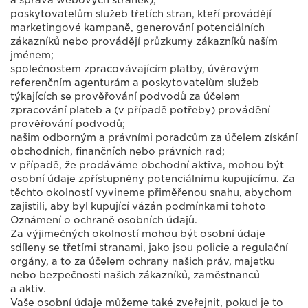
a správa webových stránek);
poskytovatelům služeb třetích stran, kteří provádějí
marketingové kampaně, generování potenciálních
zákazníků nebo provádějí průzkumy zákazníků naším
jménem;
společnostem zpracovávajícím platby, úvěrovým
referenčním agenturám a poskytovatelům služeb
týkajících se prověřování podvodů za účelem
zpracování plateb a (v případě potřeby) provádění
prověřování podvodů;
našim odborným a právními poradcům za účelem získání
obchodních, finančních nebo právních rad;
v případě, že prodáváme obchodní aktiva, mohou být
osobní údaje zpřístupněny potenciálnímu kupujícímu. Za
těchto okolností vyvineme přiměřenou snahu, abychom
zajistili, aby byl kupující vázán podmínkami tohoto
Oznámení o ochraně osobních údajů.
Za výjimečných okolností mohou být osobní údaje
sdíleny se třetími stranami, jako jsou policie a regulační
orgány, a to za účelem ochrany našich práv, majetku
nebo bezpečnosti našich zákazníků, zaměstnanců
a aktiv.
Vaše osobní údaje můžeme také zveřejnit, pokud je to