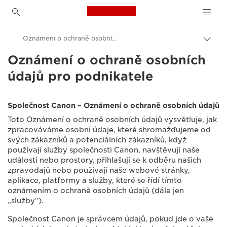
Canon Logo, back to h
Oznámení o ochraně osobních údajů pro podnikatele
Přepn
drob
Oznámení o ochraně osobních
Canon
navi
údajů pro podnikatele
Centrum ochrany osobních údajů
Oznámení o ochraně osobních údajů
Společnost Canon – Oznámení o ochraně osobních údajů
Toto Oznámení o ochraně osobních údajů vysvětluje, jak
zpracováváme osobní údaje, které shromažďujeme od
svých zákazníků a potenciálních zákazníků, když
používají služby společnosti Canon, navštěvují naše
události nebo prostory, přihlašují se k odběru našich
zpravodajů nebo používají naše webové stránky,
aplikace, platformy a služby, které se řídí tímto
oznámením o ochraně osobních údajů (dále jen
„služby“).
Společnost Canon je správcem údajů, pokud jde o vaše