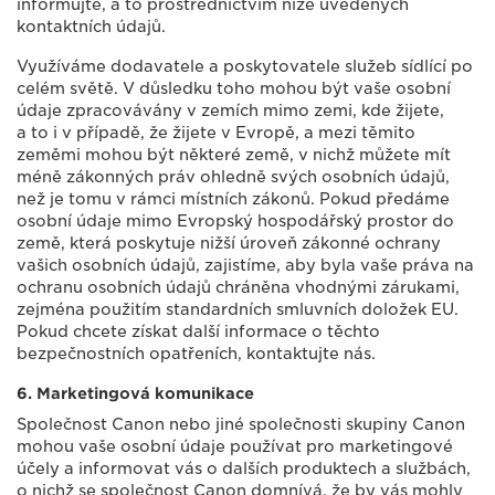
informujte, a to prostřednictvím níže uvedených
kontaktních údajů.
Využíváme dodavatele a poskytovatele služeb sídlící po
celém světě. V důsledku toho mohou být vaše osobní
údaje zpracovávány v zemích mimo zemi, kde žijete,
a to i v případě, že žijete v Evropě, a mezi těmito
zeměmi mohou být některé země, v nichž můžete mít
méně zákonných práv ohledně svých osobních údajů,
než je tomu v rámci místních zákonů. Pokud předáme
osobní údaje mimo Evropský hospodářský prostor do
země, která poskytuje nižší úroveň zákonné ochrany
vašich osobních údajů, zajistíme, aby byla vaše práva na
ochranu osobních údajů chráněna vhodnými zárukami,
zejména použitím standardních smluvních doložek EU.
Pokud chcete získat další informace o těchto
bezpečnostních opatřeních, kontaktujte nás.
6. Marketingová komunikace
Společnost Canon nebo jiné společnosti skupiny Canon
mohou vaše osobní údaje používat pro marketingové
účely a informovat vás o dalších produktech a službách,
o nichž se společnost Canon domnívá, že by vás mohly