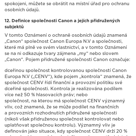
spokojeni, můžete se obrátit na místní úřad pro ochranu
osobních údajů.
12. Definice společnosti Canon a jejích přidružených
subjektů
V tomto Oznámení o ochraně osobních údajů znamená
„Canon“ společnost Canon Europa N.V a společnosti,
které má plně ve svém vlastnictví, a v tomto Oznámení
se na ni odkazuje tvary zájmena „my“ nebo slovem
„Canon“. Pojem přidružené společnosti Canon označuje:
dceřinou společnost kontrolovanou společností Canon
Europa N.V („CENV“), kde pojem „kontrola“ znamená, že
společnost CENV řídí finanční a provozní politiku své
dceřiné společnosti. Kontrola je realizována podílem
více než 50 % hlasovacích práv; nebo
společnost, na kterou má společnost CENV významný
vliv, což znamená, že se může podílet na finančních
a provozních rozhodnutích přidružené společnosti
(nikoli však přidruženou společnost kontrolovat nebo
uplatňovat společnou kontrolu). Významný vliv je
definován jako situace, kdy společnost CENV drží 20 %