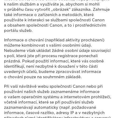
k našim službám a využíváte je, abychom si mohli
v průběhu času vytvořit „obrázek“ zákazníka. Zahrnuje
také informace o zařízeních a metodách, které
používáte k interakci se službami společnosti Canon
a obsahem společnosti Canon, a to i prostřednictvím
portálu služeb.
Informace o chování (například aktivity procházení)
můžeme kombinovat s vašimi osobními údaji.
Nebudeme však ukládat žádné osobní údaje související
s poli, která jste při procesu registrace ponechali
prázdná. Pokud použití informací, které vás osobně
identifikují, není nezbytné k dosažení v této části
uvedených účelů, budeme zpracovávat informace
o chování pouze na souhrnném základě.
Při vaší návštěvě webu společnosti Canon nebo při
používání našich služeb zaznamenáme informace
o vašem operačním systému a internetovém prohlížeči,
včetně informací, které se při používání služeb
zaznamenávají automaticky (např. požadované
informace, časové razítko, adresy IP a v nezbytných