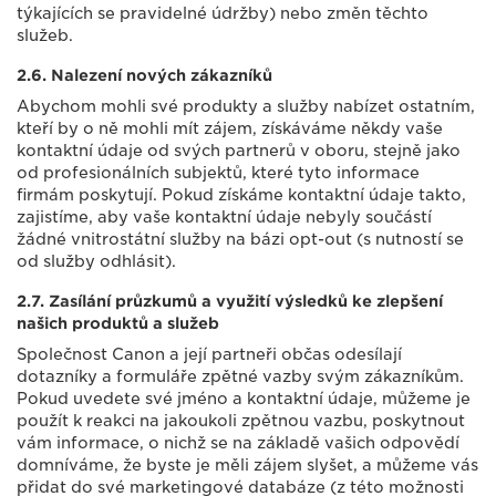
týkajících se pravidelné údržby) nebo změn těchto
služeb.
2.6. Nalezení nových zákazníků
Abychom mohli své produkty a služby nabízet ostatním,
kteří by o ně mohli mít zájem, získáváme někdy vaše
kontaktní údaje od svých partnerů v oboru, stejně jako
od profesionálních subjektů, které tyto informace
firmám poskytují. Pokud získáme kontaktní údaje takto,
zajistíme, aby vaše kontaktní údaje nebyly součástí
žádné vnitrostátní služby na bázi opt-out (s nutností se
od služby odhlásit).
2.7. Zasílání průzkumů a využití výsledků ke zlepšení
našich produktů a služeb
Společnost Canon a její partneři občas odesílají
dotazníky a formuláře zpětné vazby svým zákazníkům.
Pokud uvedete své jméno a kontaktní údaje, můžeme je
použít k reakci na jakoukoli zpětnou vazbu, poskytnout
vám informace, o nichž se na základě vašich odpovědí
domníváme, že byste je měli zájem slyšet, a můžeme vás
přidat do své marketingové databáze (z této možnosti