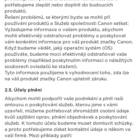
potřebujeme zlepšit nebo doplnit do budoucích
produktů.
Řešení problémů, se kterými byste se mohli při
používání produktů a Služeb společnosti Canon setkat:
Vyžadujeme informace o vašem produktu, abychom
mohli efektivněji odstraňovat problémy a poskytovat
vám konkrétní informace pro váš produkt značky Canon.
Když budeme vědět, jaký operační systém (OS)
používáte, budeme moci efektivněji odstraňovat vaše
problémy (například poskytnutím informací o náležitých
souborech ovladačů ke stažení).
Tyto informace použijeme k vyhodnocení toho, zda lze
na váš produkt značky Canon uplatnit záruku.
2.5. Účely plnění
Abychom mohli podpořit vaše podnikání a plnit naši
smlouvu o poskytování služeb, kterou jsme s vámi
uzavřeli, můžeme potřebovat shromáždit osobní údaje
kvůli zajištění oprav, plnění objednávek a poskytování
služeb. K tomuto účelu budeme muset domluvit schůzky,
a proto potřebujeme získat kontaktní údaje o někom ve
vaší firmě. Mezi příklady patří: