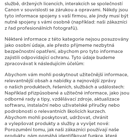
službě, držených licencích, interakcích se společností
Canon v souvislosti se zárukou a opravami. Někdy jsou
tyto informace spojeny s vaší firmou, ale jindy musí být
nutně spojeny s vámi osobně (například: naši zákazníci
z řad profesionálních fotografů).
Některé informace z této kategorie nejsou posuzovány
jako osobní údaje, ale přesto přijmeme nezbytná
bezpečnostní opatření, abychom pro tyto informace
zajistili odpovídající ochranu. Tyto údaje budeme
zpracovávat k následujícím účelům:
Abychom vám mohli poskytnout užitečnější informace,
relevantnější obsah a nabídky a nejnovější zprávy
o našich produktech, řešeních, službách a událostech:
Například přizpůsobené a užitečné informace, jako jsou
odborné rady a tipy, vzdělávací zdroje, aktualizace
softwaru, instalační nebo uživatelské příručky nebo
podrobnosti o relevantních školicích kurzech.
Abychom mohli poskytovat, udržovat, chránit
a vylepšovat produkty a služby a vyvíjet nové:
Porozumění tomu, jak naši zákazníci používají naše
produkty, nám pomáhá identifikovat funkce, které