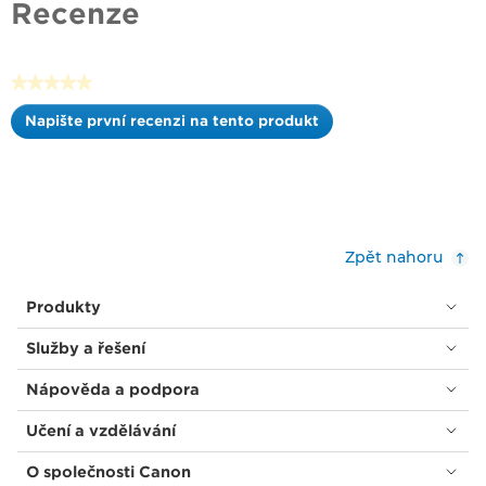
Recenze
5
hvězdiček.
★★★★★
Žádná
Napište první recenzi na tento produkt
hodnota
.
pro
Tato
hodnocení
akce
otevře
dialogové
okno.
Zpět nahoru
Produkty
Služby a řešení
Nápověda a podpora
Učení a vzdělávání
O společnosti Canon