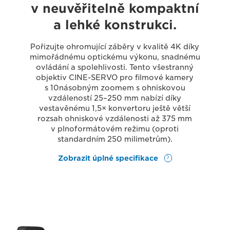
v neuvěřitelně kompaktní
a lehké konstrukci.
Pořizujte ohromující záběry v kvalitě 4K díky
mimořádnému optickému výkonu, snadnému
ovládání a spolehlivosti. Tento všestranný
objektiv CINE-SERVO pro filmové kamery
s 10násobným zoomem s ohniskovou
vzdáleností 25–250 mm nabízí díky
vestavěnému 1,5× konvertoru ještě větší
rozsah ohniskové vzdálenosti až 375 mm
v plnoformátovém režimu (oproti
standardním 250 milimetrům).
Zobrazit úplné specifikace