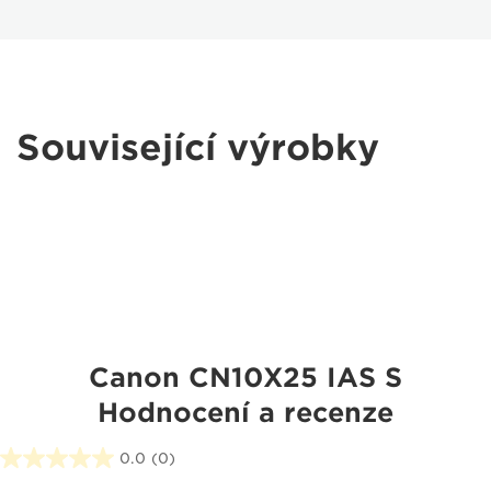
Související výrobky
Canon CN10X25 IAS S
Hodnocení a recenze
0.0
(0)
0.0
z