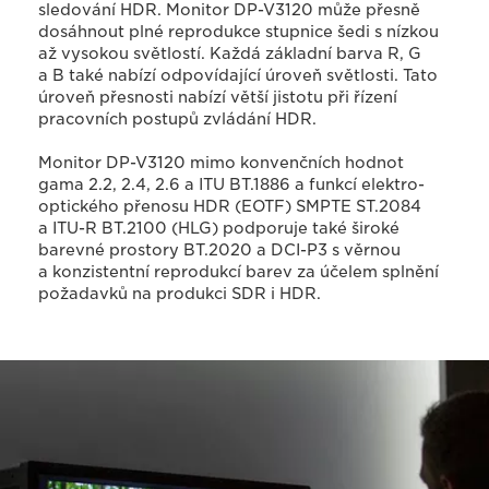
sledování HDR. Monitor DP-V3120 může přesně
dosáhnout plné reprodukce stupnice šedi s nízkou
až vysokou světlostí. Každá základní barva R, G
a B také nabízí odpovídající úroveň světlosti. Tato
úroveň přesnosti nabízí větší jistotu při řízení
pracovních postupů zvládání HDR.
Monitor DP-V3120 mimo konvenčních hodnot
gama 2.2, 2.4, 2.6 a ITU BT.1886 a funkcí elektro-
optického přenosu HDR (EOTF) SMPTE ST.2084
a ITU-R BT.2100 (HLG) podporuje také široké
barevné prostory BT.2020 a DCI-P3 s věrnou
a konzistentní reprodukcí barev za účelem splnění
požadavků na produkci SDR i HDR.