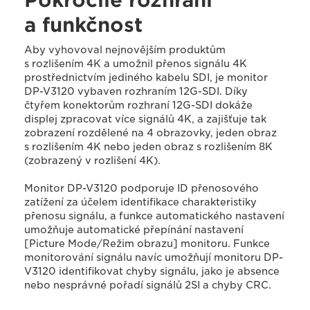
Pokročilé rozhraní
a funkčnost
Aby vyhovoval nejnovějším produktům
s rozlišením 4K a umožnil přenos signálu 4K
prostřednictvím jediného kabelu SDI, je monitor
DP-V3120 vybaven rozhraním 12G-SDI. Díky
čtyřem konektorům rozhraní 12G-SDI dokáže
displej zpracovat více signálů 4K, a zajišťuje tak
zobrazení rozdělené na 4 obrazovky, jeden obraz
s rozlišením 4K nebo jeden obraz s rozlišením 8K
(zobrazený v rozlišení 4K).
Monitor DP-V3120 podporuje ID přenosového
zatížení za účelem identifikace charakteristiky
přenosu signálu, a funkce automatického nastavení
umožňuje automatické přepínání nastavení
[Picture Mode/Režim obrazu] monitoru. Funkce
monitorování signálu navíc umožňují monitoru DP-
V3120 identifikovat chyby signálu, jako je absence
nebo nesprávné pořadí signálů 2SI a chyby CRC.