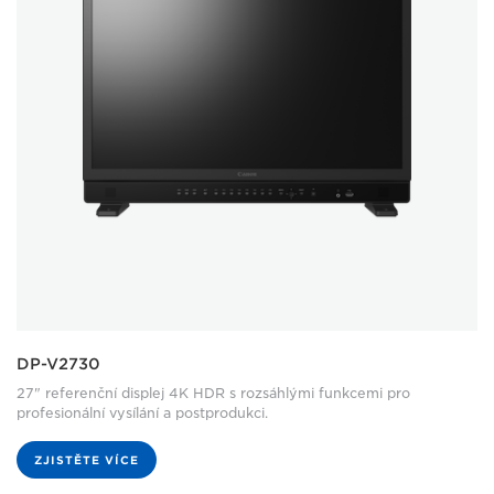
DP-V2730
27" referenční displej 4K HDR s rozsáhlými funkcemi pro
profesionální vysílání a postprodukci.
ZJISTĚTE VÍCE