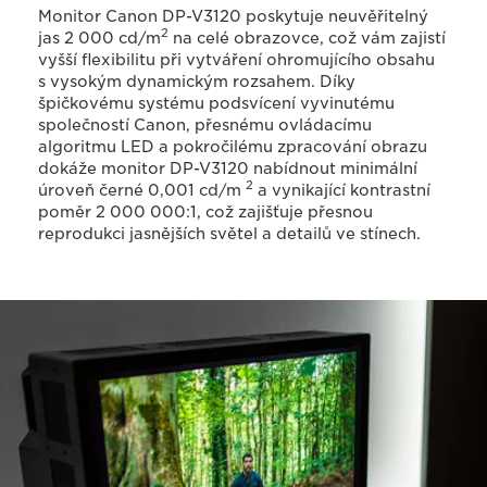
Monitor Canon DP-V3120 poskytuje neuvěřitelný
2
jas 2 000 cd/m
na celé obrazovce, což vám zajistí
vyšší flexibilitu při vytváření ohromujícího obsahu
s vysokým dynamickým rozsahem. Díky
špičkovému systému podsvícení vyvinutému
společností Canon, přesnému ovládacímu
algoritmu LED a pokročilému zpracování obrazu
dokáže monitor DP-V3120 nabídnout minimální
2
úroveň černé 0,001 cd/m
a vynikající kontrastní
poměr 2 000 000:1, což zajišťuje přesnou
reprodukci jasnějších světel a detailů ve stínech.