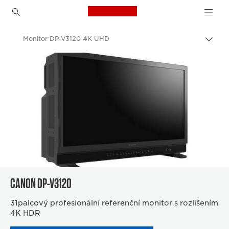
Canon Logo, back to h
Monitor DP-V3120 4K UHD
Přepn
drob
Canon
navi
k Professional Displays
CANON DP-V3120
31palcový profesionální referenční monitor s rozlišením
4K HDR