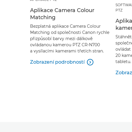
SOFTWA
Aplikace Camera Colour
PTZ
Matching
Aplik
Bezplatná aplikace Camera Colour
kame
Matching od společnosti Canon rychle
Stáhnět
přizpůsobí barvy mezi dálkově
společn
ovládanou kamerou PTZ CR-N700
ovládat
a vysílacími kamerami třetích stran.
20 kame
tabletu.
Zobrazení podrobností

Zobraz