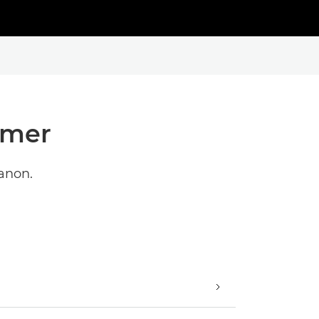
amer
anon.