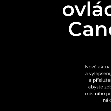
ovlá
Can
Nové aktual
a vylepšení,
a přísluš
abyste zob
místního pr
nák