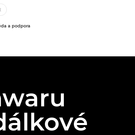
da a podpora
mwaru
dálkové