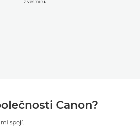
Přečtěte 
z vesmíru.
studii
Stáhnout 
2117 kb]
společnosti Canon?
mi spojí.