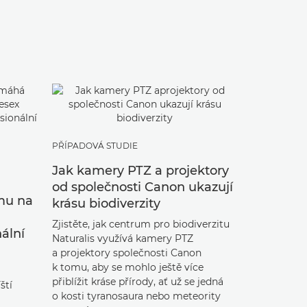
PŘÍPADOVÁ STUDIE
FINSKO
Jak kamery PTZ a projektory
Od předn
od společnosti Canon ukazují
kravíny:
mu na
krásu biodiverzity
moderniz
Zjistěte, jak centrum pro biodiverzitu
Zapojení k
nální
Naturalis využívá kamery PTZ
tříd. Zjistě
a projektory společnosti Canon
pomohla vy
k tomu, aby se mohlo ještě více
University 
přiblížit kráse přírody, ať už se jedná
vyvinout mo
ští
o kosti tyranosaura nebo meteority