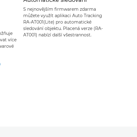
Automatické sledování
Aplikace
S nejnovějším firmwarem zdarma
Pomocí dalš
můžete využít aplikaci Auto Tracking
naprogramo
RA-AT001(Lite) pro automatické
otáčení, na
sledování objektu. Placená verze (RA-
smyčce
ožňuje
AT001) nabízí další všestrannost.
vat více
twarové