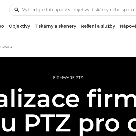
eo
Objektivy
Tiskárny a skenery
Řešení a služby
Nápově
Nejnovější soubory firmwaru pro kamery PTZ společnosti Canon
FIRMWARE PTZ
alizace fir
u PTZ pro 