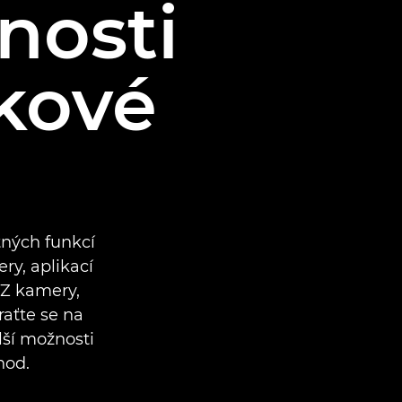
nosti
kové
tných funkcí
ery, aplikací
TZ kamery,
raťte se na
lší možnosti
hod.