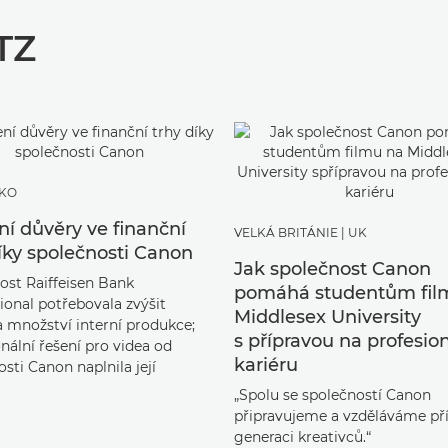
TZ
KO
ní důvěry ve finanční
VELKÁ BRITÁNIE | UK
íky společnosti Canon
Jak společnost Canon
ost Raiffeisen Bank
pomáhá studentům fil
ional potřebovala zvýšit
Middlesex University
a množství interní produkce;
s přípravou na profesio
nální řešení pro videa od
kariéru
sti Canon naplnila její
„Spolu se společností Canon
připravujeme a vzděláváme pří
generaci kreativců.“