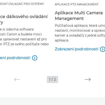
ROVÝ OVLADAČ PRO SYSTÉMY
APLIKACE PTZ MANAGEMENT
Aplikace Multi Camera
ace dálkového ovládání
Management
ry
Počítačová aplikace, která um
e si zdarma software
nastavit, monitorovat a spravo
osti Canon a budete moci
kamer a ovladačů z jedné sof
 a upravovat nastavení až pro
aplikace.
r PTZ ze svého počítače nebo
Zobrazení podrobností

ení podrobností

1
/
2