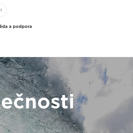
ěda a podpora
lečnosti