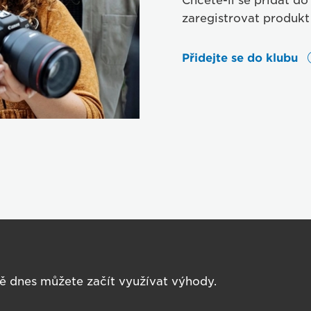
Chcete-li se přidat do
zaregistrovat produk
Přidejte se do klubu
tě dnes můžete začít využívat výhody.