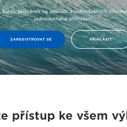
 kurzů, pozvánek na události a individuálních infor
jednoduchého přihlášení.
ZAREGISTROVAT SE
PŘIHLÁSIT
te přístup ke všem 