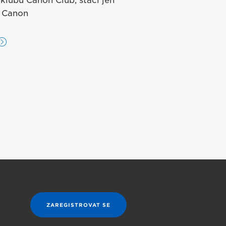
 klubu Canon Club, stačí jen
t Canon
ZAREGISTROVAT SE