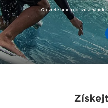
Otevřete bránu do světa nabídek,
Získej