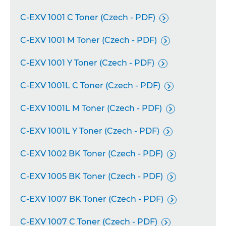
C-EXV 1001 C Toner (Czech - PDF)

C-EXV 1001 M Toner (Czech - PDF)

C-EXV 1001 Y Toner (Czech - PDF)

C-EXV 1001L C Toner (Czech - PDF)

C-EXV 1001L M Toner (Czech - PDF)

C-EXV 1001L Y Toner (Czech - PDF)

C-EXV 1002 BK Toner (Czech - PDF)

C-EXV 1005 BK Toner (Czech - PDF)

C-EXV 1007 BK Toner (Czech - PDF)

C-EXV 1007 C Toner (Czech - PDF)
