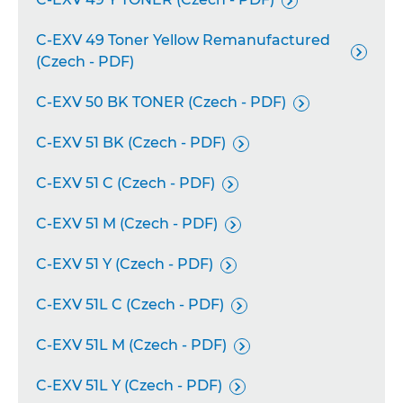

C-EXV 49 Toner Yellow Remanufactured

(Czech - PDF)
C-EXV 50 BK TONER (Czech - PDF)

C-EXV 51 BK (Czech - PDF)

C-EXV 51 C (Czech - PDF)

C-EXV 51 M (Czech - PDF)

C-EXV 51 Y (Czech - PDF)

C-EXV 51L C (Czech - PDF)

C-EXV 51L M (Czech - PDF)

C-EXV 51L Y (Czech - PDF)
