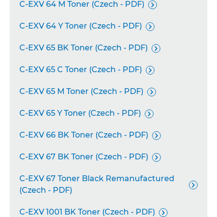
C-EXV 64 M Toner (Czech - PDF)

C-EXV 64 Y Toner (Czech - PDF)

C-EXV 65 BK Toner (Czech - PDF)

C-EXV 65 C Toner (Czech - PDF)

C-EXV 65 M Toner (Czech - PDF)

C-EXV 65 Y Toner (Czech - PDF)

C-EXV 66 BK Toner (Czech - PDF)

C-EXV 67 BK Toner (Czech - PDF)

C-EXV 67 Toner Black Remanufactured

(Czech - PDF)
C-EXV 1001 BK Toner (Czech - PDF)
