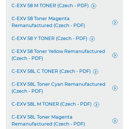
C-EXV 58 M TONER (Czech - PDF)

C-EXV 58 Toner Magenta

Remanufactured (Czech - PDF)
C-EXV 58 Y TONER (Czech - PDF)

C-EXV 58 Toner Yellow Remanufactured

(Czech - PDF)
C-EXV 58L C TONER (Czech - PDF)

C-EXV 58L Toner Cyan Remanufactured

(Czech - PDF)
C-EXV 58L M TONER (Czech - PDF)

C-EXV 58L Toner Magenta

Remanufactured (Czech - PDF)