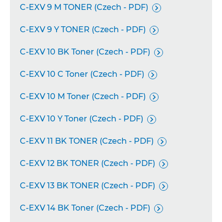
C-EXV 9 M TONER (Czech - PDF)

C-EXV 9 Y TONER (Czech - PDF)

C-EXV 10 BK Toner (Czech - PDF)

C-EXV 10 C Toner (Czech - PDF)

C-EXV 10 M Toner (Czech - PDF)

C-EXV 10 Y Toner (Czech - PDF)

C-EXV 11 BK TONER (Czech - PDF)

C-EXV 12 BK TONER (Czech - PDF)

C-EXV 13 BK TONER (Czech - PDF)

C-EXV 14 BK Toner (Czech - PDF)
