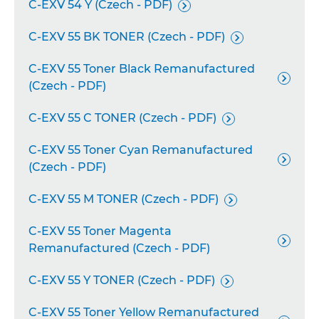
C-EXV 54 Y (Czech - PDF)

C-EXV 55 BK TONER (Czech - PDF)

C-EXV 55 Toner Black Remanufactured

(Czech - PDF)
C-EXV 55 C TONER (Czech - PDF)

C-EXV 55 Toner Cyan Remanufactured

(Czech - PDF)
C-EXV 55 M TONER (Czech - PDF)

C-EXV 55 Toner Magenta

Remanufactured (Czech - PDF)
C-EXV 55 Y TONER (Czech - PDF)

C-EXV 55 Toner Yellow Remanufactured