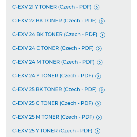
C-EXV 21 Y TONER (Czech - PDF)

C-EXV 22 BK TONER (Czech - PDF)

C-EXV 24 BK TONER (Czech - PDF)

C-EXV 24 C TONER (Czech - PDF)

C-EXV 24 M TONER (Czech - PDF)

C-EXV 24 Y TONER (Czech - PDF)

C-EXV 25 BK TONER (Czech - PDF)

C-EXV 25 C TONER (Czech - PDF)

C-EXV 25 M TONER (Czech - PDF)

C-EXV 25 Y TONER (Czech - PDF)
