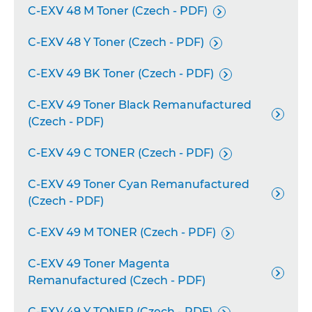
C-EXV 48 M Toner (Czech - PDF)

C-EXV 48 Y Toner (Czech - PDF)

C-EXV 49 BK Toner (Czech - PDF)

C-EXV 49 Toner Black Remanufactured

(Czech - PDF)
C-EXV 49 C TONER (Czech - PDF)

C-EXV 49 Toner Cyan Remanufactured

(Czech - PDF)
C-EXV 49 M TONER (Czech - PDF)

C-EXV 49 Toner Magenta

Remanufactured (Czech - PDF)
C-EXV 49 Y TONER (Czech - PDF)