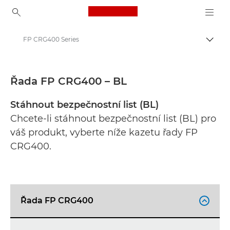
Canon Logo, back to ho
FP CRG400 Series
Přepn
Canon
Bezpečnostní datové listy
Řada FP CRG400 – BL
Stáhnout bezpečnostní list (BL)
Chcete-li stáhnout bezpečnostní list (BL) pro
váš produkt, vyberte níže kazetu řady FP
CRG400.
Řada FP CRG400
