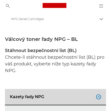
Canon Logo, back to ho
NPG Series Cartridges
Přepn
Canon
Bezpečnostní datové listy
Válcový toner řady NPG – BL
Stáhnout bezpečnostní list (BL)
Chcete-li stáhnout bezpečnostní list (BL) pro
váš produkt, vyberte níže typ kazety řady
NPG.
Kazety řady NPG
