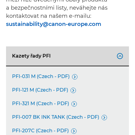
a bezpečnostními listy, neváhejte nás
kontaktovat na našem e-mailu:
sustainability@canon-europe.com
Kazety řady PFI

PFI-031 M (Czech - PDF)

PFI-121 M (Czech - PDF)

PFI-321 M (Czech - PDF)

PFI-007 BK INK TANK (Czech - PDF)

PFI-207C (Czech - PDF)
