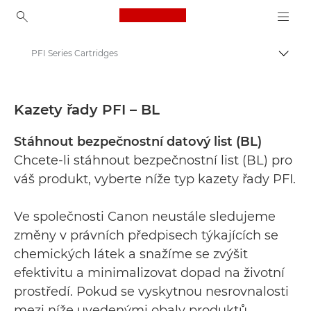
Canon Logo, back to ho
PFI Series Cartridges
Přepn
Canon
Bezpečnostní datové listy
Kazety řady PFI – BL
Stáhnout bezpečnostní datový list (BL)
Chcete-li stáhnout bezpečnostní list (BL) pro
váš produkt, vyberte níže typ kazety řady PFI.
Ve společnosti Canon neustále sledujeme
změny v právních předpisech týkajících se
chemických látek a snažíme se zvýšit
efektivitu a minimalizovat dopad na životní
prostředí. Pokud se vyskytnou nesrovnalosti
mezi níže uvedenými obaly produktů