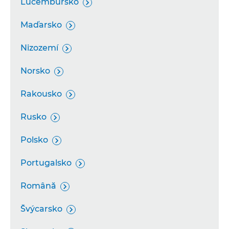
Lucembursko

Maďarsko

Nizozemí

Norsko

Rakousko

Rusko

Polsko

Portugalsko

Română

Švýcarsko
