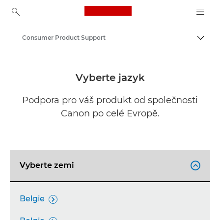
Canon Logo, back to ho
Consumer Product Support
Přepn
Canon
Vyberte jazyk
Podpora pro váš produkt od společnosti
Canon po celé Evropě.
Vyberte zemi

Belgie
