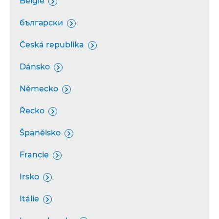
Belgie

български

Česká republika

Dánsko

Německo

Řecko

Španělsko

Francie

Irsko

Itálie
