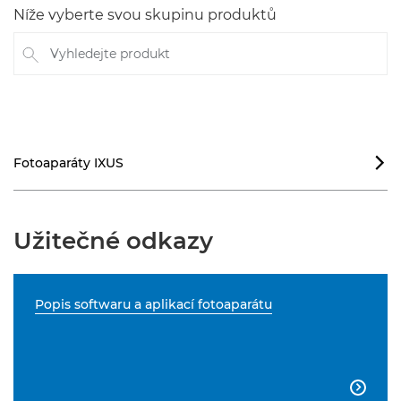
Níže vyberte svou skupinu produktů
Vyhledejte produkt
Fotoaparáty IXUS

Užitečné odkazy
Popis softwaru a aplikací fotoaparátu
