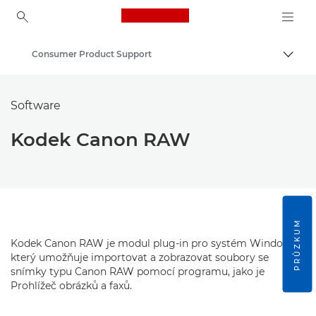
Canon Logo, back to ho
Consumer Product Support
Přepn
Canon
Software
Kodek Canon RAW
PRŮZKUM
Kodek Canon RAW je modul plug-in pro systém Windows,
který umožňuje importovat a zobrazovat soubory se
snímky typu Canon RAW pomocí programu, jako je
Prohlížeč obrázků a faxů.