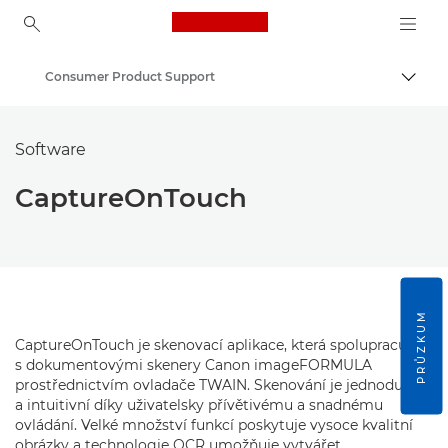
Canon Logo, back to ho
Consumer Product Support
Přepn
Canon
Software
CaptureOnTouch
PRŮZKUM
CaptureOnTouch je skenovací aplikace, která spolupracuje
s dokumentovými skenery Canon imageFORMULA
prostřednictvím ovladače TWAIN. Skenování je jednoduché
a intuitivní díky uživatelsky přívětivému a snadnému
ovládání. Velké množství funkcí poskytuje vysoce kvalitní
obrázky a technologie OCR umožňuje vytvářet