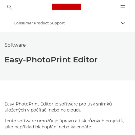
Canon Logo, back to ho
Consumer Product Support
Přepn
Canon
Software
Easy-PhotoPrint Editor
Easy-PhotoPrint Editor je software pro tisk snímků
uložených v počítači nebo na cloudu.
Tento software umožňuje úpravu a tisk různých projektů,
jako například blahopřání nebo kalendáře.