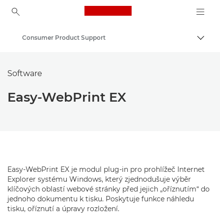
Canon Logo, back to ho
Consumer Product Support
Přepn
Canon
Software
Easy-WebPrint EX
Easy-WebPrint EX je modul plug-in pro prohlížeč Internet
Explorer systému Windows, který zjednodušuje výběr
klíčových oblastí webové stránky před jejich „oříznutím“ do
jednoho dokumentu k tisku. Poskytuje funkce náhledu
tisku, oříznutí a úpravy rozložení.