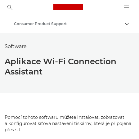
Canon Logo, back to ho
Consumer Product Support
Přepn
Canon
Software
Aplikace Wi-Fi Connection
Assistant
Pomocí tohoto softwaru můžete instalovat, zobrazovat
a konfigurovat síťová nastavení tiskárny, která je připojena
přes síť.