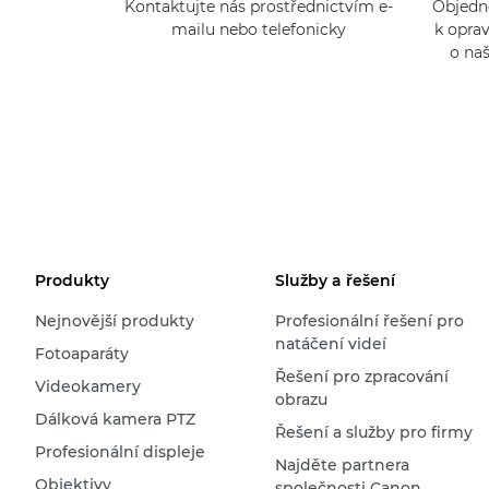
Kontaktujte nás prostřednictvím e-
Objedne
mailu nebo telefonicky
k oprav
o na
Produkty
Služby a řešení
Nejnovější produkty
Profesionální řešení pro
natáčení videí
Fotoaparáty
Řešení pro zpracování
Videokamery
obrazu
Dálková kamera PTZ
Řešení a služby pro firmy
Profesionální displeje
Najděte partnera
Objektivy
společnosti Canon