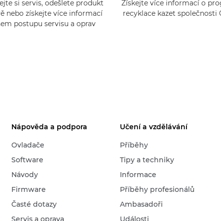
jte si servis, odešlete produkt
Získejte více informací o p
ě nebo získejte více informací
recyklace kazet společnosti
šem postupu servisu a oprav
Nápověda a podpora
Učení a vzdělávání
Ovladače
Příběhy
Software
Tipy a techniky
Návody
Informace
Firmware
Příběhy profesionálů
Časté dotazy
Ambasadoři
Servis a oprava
Události