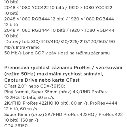
10 bitů
2048 × 1080 YCC422 10 bitů / 1920 × 1080 YCC422
10 bitů
2048 × 1080 RGB444 12 bitů / 1920 × 1080 RGB444
12 bitů
2048 × 1080 RGB444 10 bitů / 1920 × 1080 RGB444
10 bitů
Datový tok: 810/440/410/310/225/210/170/160/ 90
Mb/s Intra-frame
50 Mb/s Long GOP v závislosti na režimu záznamu
Přenosová rychlost záznamu ProRes / vzorkování
(režim 50Hz) maximální rychlost snímání,
Capture Drive nebo karta CFast
CFast 2.0™ nebo CDX-36150:
Plný formát, Super 35mm (ořez) 4K/UHD ProRes
422HQ, 10 bitů, 30 sn./s
2K/FHD ProRes 422HQ 10 bitů, 60 sn./s, ProRes 4444
12 bitů, 60 sn./s
Super 16mm (ořez) 2K/FHD ProRes 422HQ / ProRes 422
10 bitů, 168 sn./s
CDX-36150