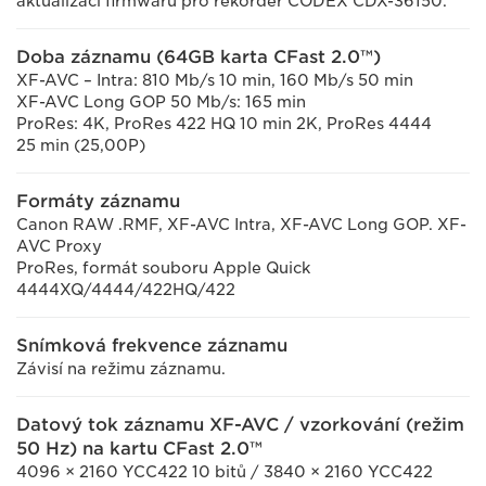
aktualizací firmwaru pro rekordér CODEX CDX-36150.
Doba záznamu (64GB karta CFast 2.0™)
XF-AVC – Intra: 810 Mb/s 10 min, 160 Mb/s 50 min
XF-AVC Long GOP 50 Mb/s: 165 min
ProRes: 4K, ProRes 422 HQ 10 min 2K, ProRes 4444
25 min (25,00P)
Formáty záznamu
Canon RAW .RMF, XF-AVC Intra, XF-AVC Long GOP. XF-
AVC Proxy
ProRes, formát souboru Apple Quick
4444XQ/4444/422HQ/422
Snímková frekvence záznamu
Závisí na režimu záznamu.
Datový tok záznamu XF-AVC / vzorkování (režim
50 Hz) na kartu CFast 2.0™
4096 × 2160 YCC422 10 bitů / 3840 × 2160 YCC422