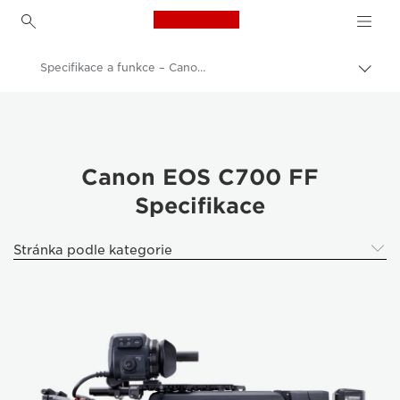
Canon Logo, back to h
Specifikace a funkce – Canon EOS C700 FF
Přepn
drob
Canon
navi
Videokamery
Canon EOS C700 FF
Canon EOS C700 FF
Specifikace
Stránka podle kategorie