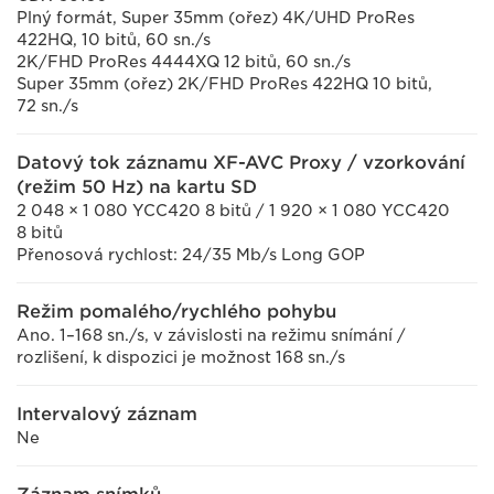
Plný formát, Super 35mm (ořez) 4K/UHD ProRes
422HQ, 10 bitů, 60 sn./s
2K/FHD ProRes 4444XQ 12 bitů, 60 sn./s
Super 35mm (ořez) 2K/FHD ProRes 422HQ 10 bitů,
72 sn./s
Datový tok záznamu XF-AVC Proxy / vzorkování
(režim 50 Hz) na kartu SD
2 048 × 1 080 YCC420 8 bitů / 1 920 × 1 080 YCC420
8 bitů
Přenosová rychlost: 24/35 Mb/s Long GOP
Režim pomalého/rychlého pohybu
Ano. 1–168 sn./s, v závislosti na režimu snímání /
rozlišení, k dispozici je možnost 168 sn./s
Intervalový záznam
Ne