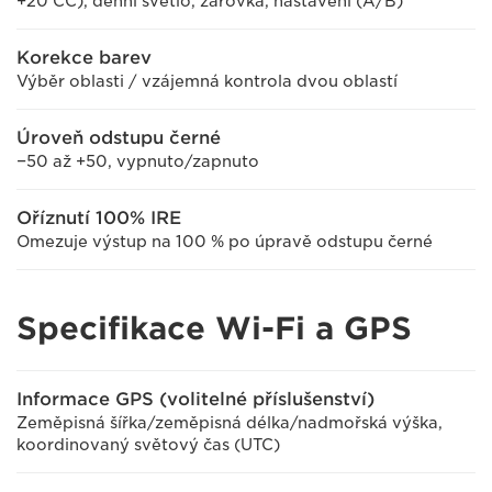
+20 CC), denní světlo, žárovka, nastavení (A/B)
Korekce barev
Výběr oblasti / vzájemná kontrola dvou oblastí
Úroveň odstupu černé
−50 až +50, vypnuto/zapnuto
Oříznutí 100% IRE
Omezuje výstup na 100 % po úpravě odstupu černé
Specifikace Wi-Fi a GPS
Informace GPS (volitelné příslušenství)
Zeměpisná šířka/zeměpisná délka/nadmořská výška,
koordinovaný světový čas (UTC)