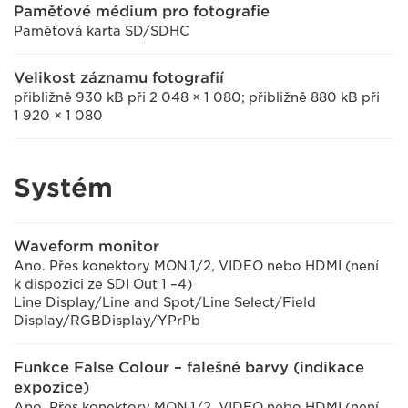
Paměťové médium pro fotografie
Paměťová karta SD/SDHC
Velikost záznamu fotografií
přibližně 930 kB při 2 048 × 1 080; přibližně 880 kB při
1 920 × 1 080
Systém
Waveform monitor
Ano. Přes konektory MON.1/2, VIDEO nebo HDMI (není
k dispozici ze SDI Out 1 –4)
Line Display/Line and Spot/Line Select/Field
Display/RGBDisplay/YPrPb
Funkce False Colour – falešné barvy (indikace
expozice)
Ano. Přes konektory MON.1/2, VIDEO nebo HDMI (není