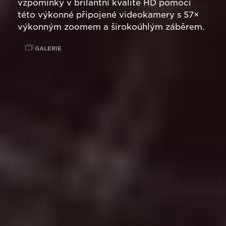
vzpomínky v brilantní kvalitě HD pomocí
této výkonné připojené videokamery s 57×
výkonným zoomem a širokoúhlým záběrem.
GALERIE