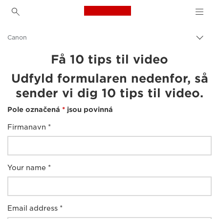
Canon Logo, back to h
Canon
Přepn
drob
Få 10 tips til video
navi
Udfyld formularen nedenfor, så
sender vi dig 10 tips til video.
Pole označená
*
jsou povinná
Firmanavn *
Your name *
Email address *