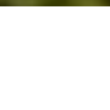
Přehled
Podpora
Specifikace
Stabilní, lehký a s 10×
přiblížením
S tímto lehkým a snadno ovladatelným
dalekohledem se stabilizátorem obrazu a 10×
přiblížením bude váš obraz dokonale stabilní.
Díky skvělé optice je dalekohled ideální pro
pozorování divoké zvěře, sledování sportu, či
na cesty, kdy je ostrost a čistot obrazu