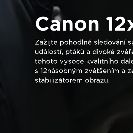
Canon 12
Zažijte pohodlné sledování s
událostí, ptáků a divoké zvě
tohoto vysoce kvalitního da
s 12násobným zvětšením a z
stabilizátorem obrazu.