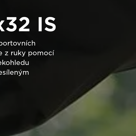
x32 IS
portovních
ře z ruky pomocí
lekohledu
esíleným