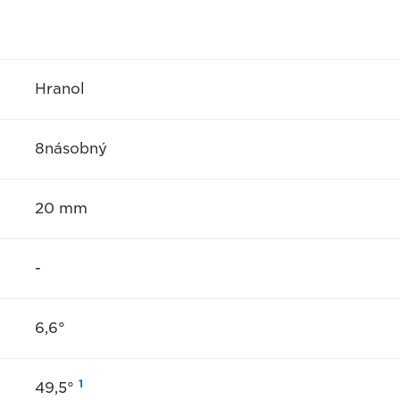
Hranol
8násobný
20 mm
-
6,6°
1
49,5°