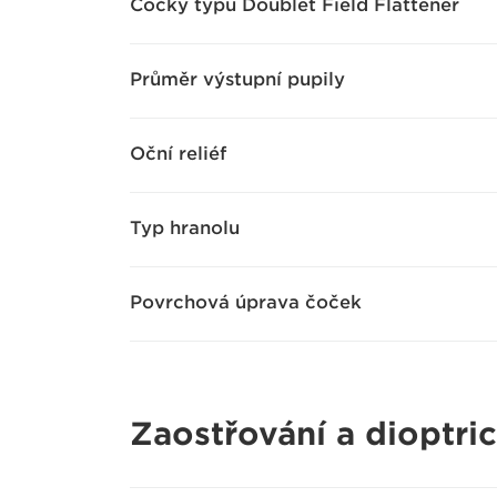
Čočky typu Doublet Field Flattener
Průměr výstupní pupily
Oční reliéf
Typ hranolu
Povrchová úprava čoček
Zaostřování a dioptri