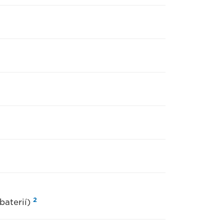
2
 baterií)