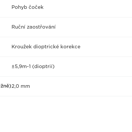
Pohyb čoček
Ruční zaostřování
Kroužek dioptrické korekce
±5,9m-1 (dioptrií)
ižně)
2,0 mm