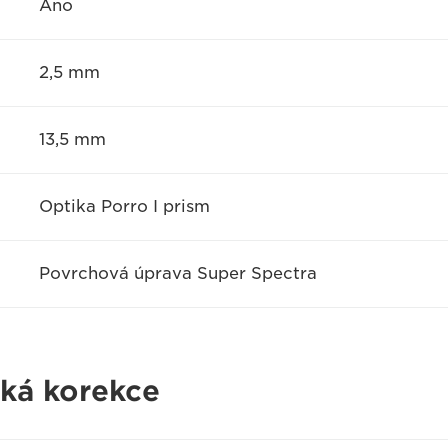
Ano
2,5 mm
13,5 mm
Optika Porro I prism
Povrchová úprava Super Spectra
cká korekce