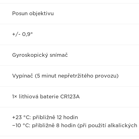
Posun objektivu
+/- 0,9°
Gyroskopický snímač
Vypínač (5 minut nepřetržitého provozu)
1× lithiová baterie CR123A
+23 °C: přibližně 12 hodin
−10 °C: přibližně 8 hodin (při použití alkalických