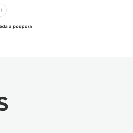
ěda a podpora
S