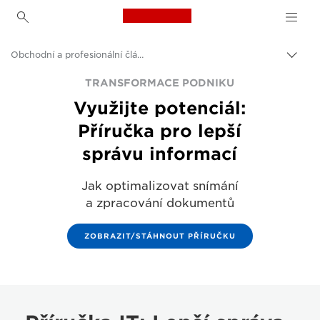
Canon Logo, back to h
Obchodní a profesionální články
Přepn
drob
Canon
TRANSFORMACE PODNIKU
navi
Využijte potenciál:
Řešení a služby
Příručka pro lepší
Insights
správu informací
Jak optimalizovat snímání
a zpracování dokumentů
ZOBRAZIT/STÁHNOUT PŘÍRUČKU