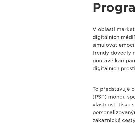
Progra
V oblasti market
digitálních médi
simulovat emocio
trendy dovedly m
poutavé kampaně 
digitálních prost
To představuje o
(PSP) mohou spo
vlastnosti tisku
personalizovaným
zákaznické cesty