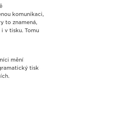
ě
enou komunikaci,
ry to znamená,
 i v tisku. Tomu
níci mění
gramatický tisk
ích.