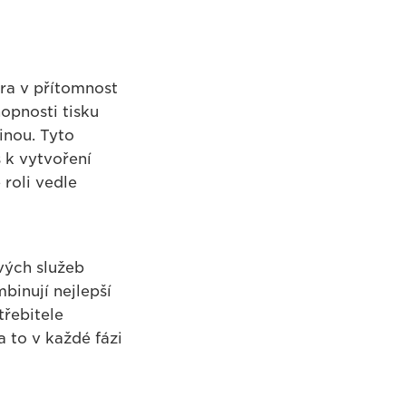
ěra v přítomnost
hopnosti tisku
inou. Tyto
 k vytvoření
roli vedle
vých služeb
inují nejlepší
třebitele
 to v každé fázi