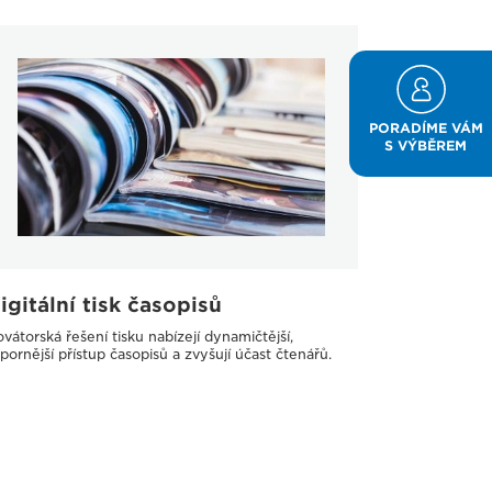
PORADÍME VÁM
S VÝBĚREM
igitální tisk časopisů
vátorská řešení tisku nabízejí dynamičtější,
pornější přístup časopisů a zvyšují účast čtenářů.