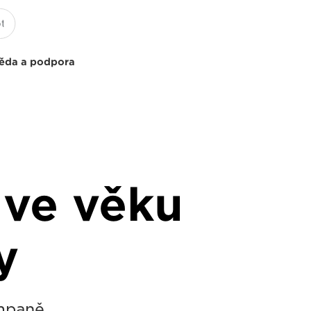
ěda a podpora
 ve věku
y
ampaně