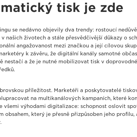
matický tisk je zde
ingu se nedávno objevily dva trendy: rostoucí nedův
í v našich životech a stále přesvědčivější důkazy o sc
nální angažovanost mezi značkou a její cílovou skup
arketéry k závěru, že digitální kanály samotné občas
nestačí a že je nutné mobilizovat tisk v doprovodné 
ředků.
brovskou příležitost. Marketéři a poskytovatelé tisko
lupracovat na multikanálových kampaních, které komb
 se všemi výhodami digitalizace: schopnost oslovit spo
 obsahem, který je přesně přizpůsoben jeho profilu, a
.