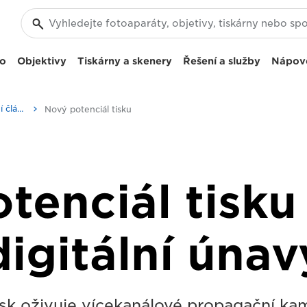
eo
Objektivy
Tiskárny a skenery
Řešení a služby
Nápov
Obchodní a profesionální články
Nový potenciál tisku
tenciál tisku
digitální únav
isk oživuje vícekanálové propagační k