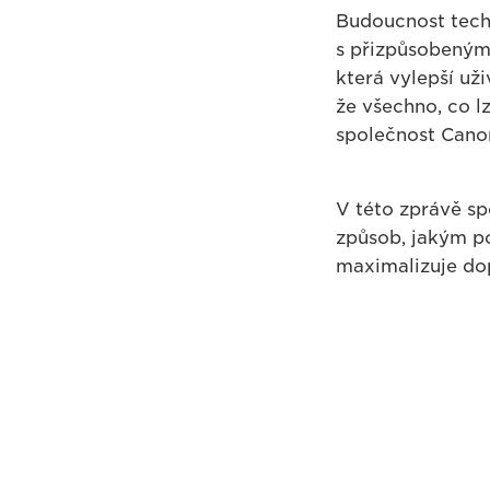
Budoucnost techn
s přizpůsobeným
která vylepší už
že všechno, co lz
společnost Canon
V této zprávě sp
způsob, jakým po
maximalizuje do