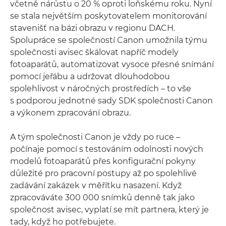
včetně nárůstu o 20 % oproti loňskému roku. Nyní
se stala největším poskytovatelem monitorování
stavenišť na bázi obrazu v regionu DACH.
Spolupráce se společností Canon umožnila týmu
společnosti avisec škálovat napříč modely
fotoaparátů, automatizovat vysoce přesné snímání
pomocí jeřábu a udržovat dlouhodobou
spolehlivost v náročných prostředích – to vše
s podporou jednotné sady SDK společnosti Canon
a výkonem zpracování obrazu.
A tým společnosti Canon je vždy po ruce –
počínaje pomocí s testováním odolnosti nových
modelů fotoaparátů přes konfigurační pokyny
důležité pro pracovní postupy až po spolehlivé
zadávání zakázek v měřítku nasazení. Když
zpracováváte 300 000 snímků denně tak jako
společnost avisec, vyplatí se mít partnera, který je
tady, když ho potřebujete.