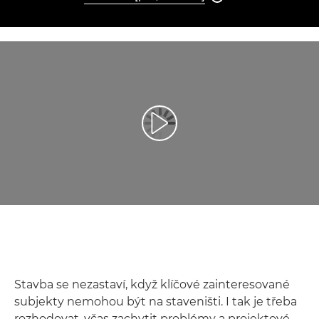
Přehrát video
Stavba se nezastaví, když klíčové zainteresované
subjekty nemohou být na staveništi. I tak je třeba
rozhodovat, včas zachytit problémy a projektové