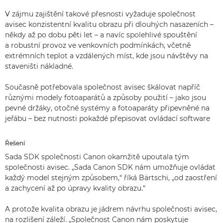
V zájmu zajištění takové přesnosti vyžaduje společnost
avisec konzistentní kvalitu obrazu při dlouhých nasazeních –
někdy až po dobu pěti let – a navíc spolehlivé spouštění
a robustní provoz ve venkovních podmínkách, včetně
extrémních teplot a vzdálených míst, kde jsou návštěvy na
staveništi nákladné.
Současně potřebovala společnost avisec škálovat napříč
různými modely fotoaparátů a způsoby použití – jako jsou
pevné držáky, otočné systémy a fotoaparáty připevněné na
jeřábu – bez nutnosti pokaždé přepisovat ovládací software
Řešení
Sada SDK společnosti Canon okamžitě upoutala tým
společnosti avisec. „Sada Canon SDK nám umožňuje ovládat
každý model stejným způsobem,“ říká Bärtschi, „od zaostření
a zachycení až po úpravy kvality obrazu.“
A protože kvalita obrazu je jádrem návrhu společnosti avisec,
na rozlišení záleží. „Společnost Canon nám poskytuje