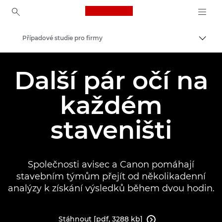
Canon Logo, back to ho
Případové studie pro firmy
Přepn
Canon
Další pár očí na
Řešení a služby
každém
Insights
staveništi
Společnosti avisec a Canon pomáhají
stavebním týmům přejít od několikadenní
analýzy k získání výsledků během dvou hodin.
Stáhnout [pdf, 3288 kb]
