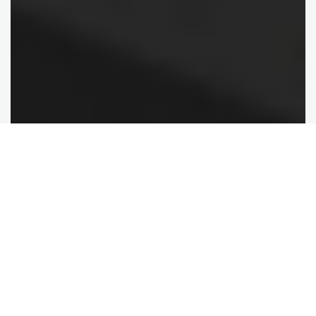
Rychlé výsledky
Získejte ostré výtisky v režimu High-Key s výtěžností
až 52,8 m2/h v nepřekonatelné kvalitě a s vyšší
rychlostí produkce.