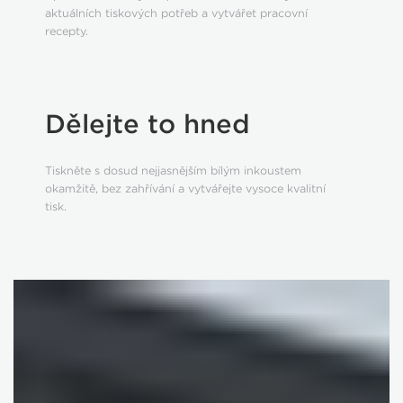
aktuálních tiskových potřeb a vytvářet pracovní
recepty.
Dělejte to hned
Tiskněte s dosud nejjasnějším bílým inkoustem
okamžitě, bez zahřívání a vytvářejte vysoce kvalitní
tisk.