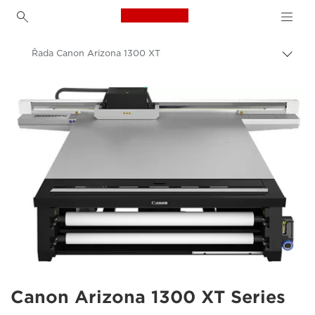
Canon Logo, back to h
Řada Canon Arizona 1300 XT
Přep
Canon
Řešení a služby
Výrobky pro firmy
High-Quality Large Format Printers for CAD/GIS and Stunning Graphics
Canon Arizona 1300 XT Series