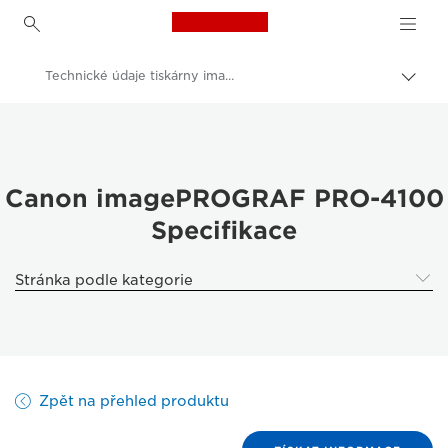
Canon Logo, back to h
Technické údaje tiskárny imagePROGRAF PRO-4100 – Firemní tiskárny a faxová zařízení
Přep
Canon
Řešení a služby
Výrobky pro firmy
Canon imagePROGRAF PRO-4100
Specifikace
High-Quality Large Format Printers for CAD/GIS and Stunning Graphics
ImagePROGRAF Pro 4100: Profesionální velkoformátový tisk
Stránka podle kategorie
Zpět na přehled produktu