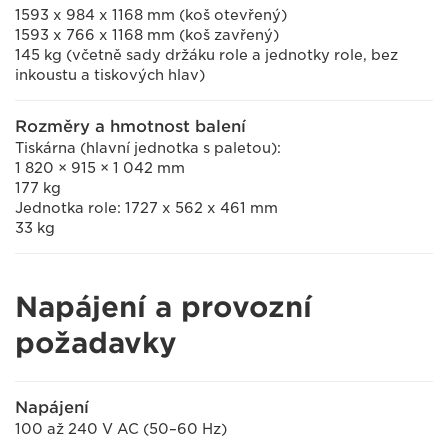
1593 x 984 x 1168 mm (koš otevřený)
1593 x 766 x 1168 mm (koš zavřený)
145 kg (včetně sady držáku role a jednotky role, bez
inkoustu a tiskových hlav)
Rozměry a hmotnost balení
Tiskárna (hlavní jednotka s paletou):
1 820 × 915 × 1 042 mm
177 kg
Jednotka role: 1727 x 562 x 461 mm
33 kg
Napájení a provozní
požadavky
Napájení
100 až 240 V AC (50–60 Hz)