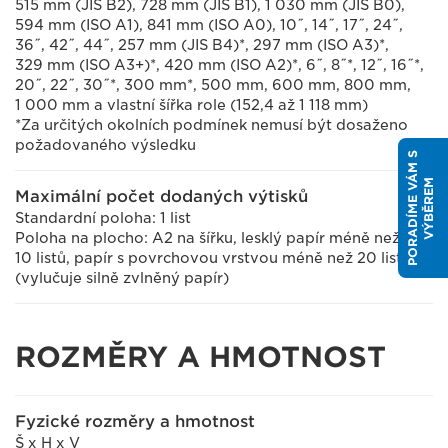
515 mm (JIS B2), 728 mm (JIS B1), 1 030 mm (JIS B0),
594 mm (ISO A1), 841 mm (ISO A0), 10˝, 14˝, 17˝, 24˝,
36˝, 42˝, 44˝, 257 mm (JIS B4)*, 297 mm (ISO A3)*,
329 mm (ISO A3+)*, 420 mm (ISO A2)*, 6˝, 8˝*, 12˝, 16˝*,
20˝, 22˝, 30˝*, 300 mm*, 500 mm, 600 mm, 800 mm,
1 000 mm a vlastní šířka role (152,4 až 1 118 mm)
*Za určitých okolních podmínek nemusí být dosaženo
požadovaného výsledku
P
O
R
A
D
Í
M
E
V
Á
M
S
V
Ý
B
Ě
R
E
M
Maximální počet dodaných výtisků
Standardní poloha: 1 list
Poloha na plocho: A2 na šířku, lesklý papír méně než
10 listů, papír s povrchovou vrstvou méně než 20 listů
(vylučuje silně zvlněný papír)
ROZMĚRY A HMOTNOST
Fyzické rozměry a hmotnost
Š x H x V