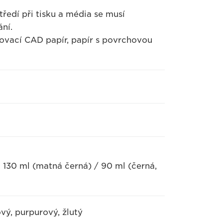
ředí při tisku a média se musí
ní.
ovací CAD papír, papír s povrchovou
 130 ml (matná černá) / 90 ml (černá,
vý, purpurový, žlutý