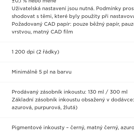
±0,1 % nebo méně
Uživatelská nastavení jsou nutná. Podmínky prost
shodovat s těmi, které byly použity při nastavová
Požadovaný CAD papír: pouze běžný papír, pauz
vrstvou, matný CAD film
1 200 dpi (2 řádky)
Minimálně 5 pl na barvu
Prodávaný zásobník inkoustu: 130 ml / 300 ml
Základní zásobník inkoustu obsažený v dodávce:
azurová, purpurová, žlutá)
Pigmentové inkousty – černý, matný černý, azuro