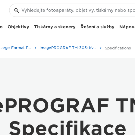
eo
Objektivy
Tiskárny a skenery
Řešení a služby
Nápov
High-Quality Large Format Printers for CAD/GIS and Stunning Graphics
ImagePROGRAF TM-305: Kvalitní velkoformátový tisk
Specifications
ePROGRAF T
Specifikace