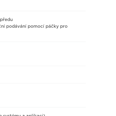
opředu
uční podávání pomocí páčky pro
ím systému a aplikaci)