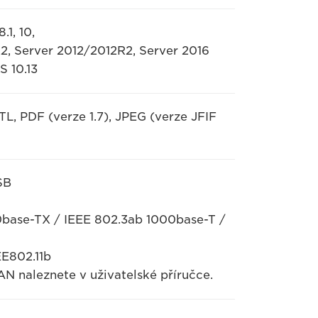
1, 10,
R2, Server 2012/2012R2, Server 2016
S 10.13
L, PDF (verze 1.7), JPEG (verze JFIF
SB
00base-TX / IEEE 802.3ab 1000base-T /
EE802.11b
AN naleznete v uživatelské příručce.