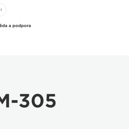
ěda a podpora
M-305