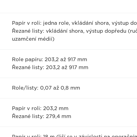
Papír v roli: jedna role, vkládání shora, výstup d
Řezané listy: vkládání shora, výstup dopředu (r
uzamčení médií)
Role papíru: 203,2 až 917 mm
Řezané listy: 203,2 až 917 mm
Role/listy: 0,07 až 0,8 mm
Papír v roli: 203,2 mm
Řezané listy: 279,4 mm
Papír v roli: 18 m (liší se v závislosti na operačn