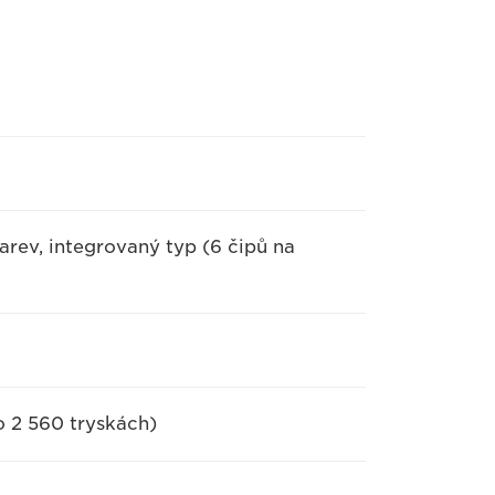
rev, integrovaný typ (6 čipů na
o 2 560 tryskách)