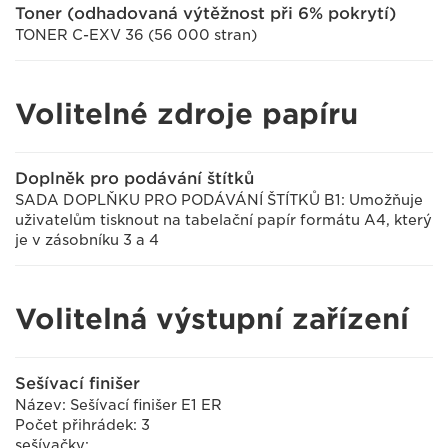
Toner (odhadovaná výtěžnost při 6% pokrytí)
TONER C-EXV 36 (56 000 stran)
Volitelné zdroje papíru
Doplněk pro podávání štítků
SADA DOPLŇKU PRO PODÁVÁNÍ ŠTÍTKŮ B1: Umožňuje
uživatelům tisknout na tabelační papír formátu A4, který
je v zásobníku 3 a 4
Volitelná výstupní zařízení
Sešívací finišer
Název: Sešívací finišer E1 ER
Počet přihrádek: 3
sešívačky: