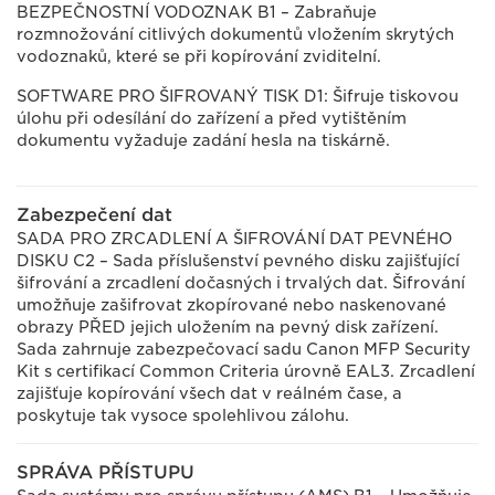
BEZPEČNOSTNÍ VODOZNAK B1 – Zabraňuje
rozmnožování citlivých dokumentů vložením skrytých
vodoznaků, které se při kopírování zviditelní.
SOFTWARE PRO ŠIFROVANÝ TISK D1: Šifruje tiskovou
úlohu při odesílání do zařízení a před vytištěním
dokumentu vyžaduje zadání hesla na tiskárně.
Zabezpečení dat
SADA PRO ZRCADLENÍ A ŠIFROVÁNÍ DAT PEVNÉHO
DISKU C2 – Sada příslušenství pevného disku zajišťující
šifrování a zrcadlení dočasných i trvalých dat. Šifrování
umožňuje zašifrovat zkopírované nebo naskenované
obrazy PŘED jejich uložením na pevný disk zařízení.
Sada zahrnuje zabezpečovací sadu Canon MFP Security
Kit s certifikací Common Criteria úrovně EAL3. Zrcadlení
zajišťuje kopírování všech dat v reálném čase, a
poskytuje tak vysoce spolehlivou zálohu.
SPRÁVA PŘÍSTUPU