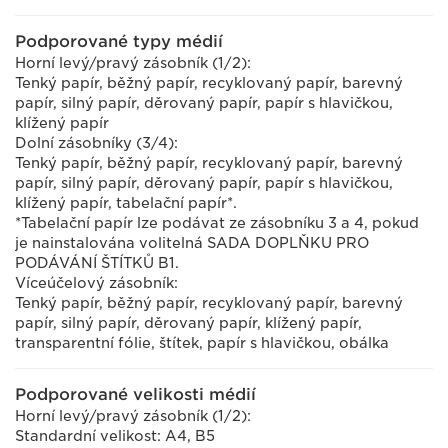
Podporované typy médií
Horní levý/pravý zásobník (1/2):
Tenký papír, běžný papír, recyklovaný papír, barevný
papír, silný papír, děrovaný papír, papír s hlavičkou,
klížený papír
Dolní zásobníky (3/4):
Tenký papír, běžný papír, recyklovaný papír, barevný
papír, silný papír, děrovaný papír, papír s hlavičkou,
klížený papír, tabelační papír*.
*Tabelační papír lze podávat ze zásobníku 3 a 4, pokud
je nainstalována volitelná SADA DOPLŇKU PRO
PODÁVÁNÍ ŠTÍTKŮ B1.
Víceúčelový zásobník:
Tenký papír, běžný papír, recyklovaný papír, barevný
papír, silný papír, děrovaný papír, klížený papír,
transparentní fólie, štítek, papír s hlavičkou, obálka
Podporované velikosti médií
Horní levý/pravý zásobník (1/2):
Standardní velikost: A4, B5