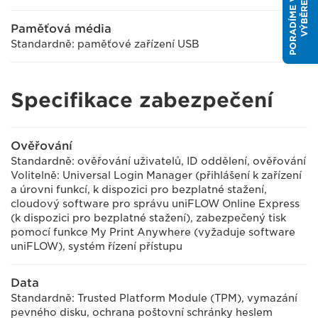
P
O
R
A
D
Í
M
E
V
Á
M
S
V
Ý
B
Ě
R
E
M
Paměťová média
Standardně: paměťové zařízení USB
Specifikace zabezpečení
Ověřování
Standardně: ověřování uživatelů, ID oddělení, ověřování
Volitelně: Universal Login Manager (přihlášení k zařízení
a úrovni funkcí, k dispozici pro bezplatné stažení,
cloudový software pro správu uniFLOW Online Express
(k dispozici pro bezplatné stažení), zabezpečený tisk
pomocí funkce My Print Anywhere (vyžaduje software
uniFLOW), systém řízení přístupu
Data
Standardně: Trusted Platform Module (TPM), vymazání
pevného disku, ochrana poštovní schránky heslem