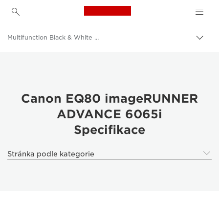
Canon Logo, back to h
Multifunction Black & White Printers
Přep
Canon
Řešení a služby
Výrobky pro firmy
Canon EQ80 imageRUNNER
ADVANCE 6065i
Firemní tiskárny a faxová zařízení
Specifikace
Multifunkční tiskárny – multifunkční tiskárny
Stránka podle kategorie