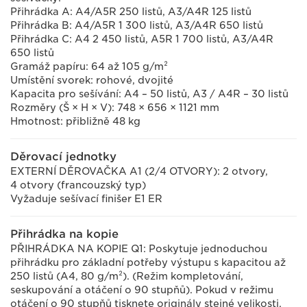
Přihrádka A: A4/A5R 250 listů, A3/A4R 125 listů
Přihrádka B: A4/A5R 1 300 listů, A3/A4R 650 listů
Přihrádka C: A4 2 450 listů, A5R 1 700 listů, A3/A4R
650 listů
Gramáž papíru: 64 až 105 g/m²
Umístění svorek: rohové, dvojité
Kapacita pro sešívání: A4 – 50 listů, A3 / A4R – 30 listů
Rozměry (Š × H × V): 748 × 656 × 1121 mm
Hmotnost: přibližně 48 kg
Děrovací jednotky
EXTERNÍ DĚROVAČKA A1 (2/4 OTVORY): 2 otvory,
4 otvory (francouzský typ)
Vyžaduje sešívací finišer E1 ER
Přihrádka na kopie
PŘIHRÁDKA NA KOPIE Q1: Poskytuje jednoduchou
přihrádku pro základní potřeby výstupu s kapacitou až
250 listů (A4, 80 g/m²). (Režim kompletování,
seskupování a otáčení o 90 stupňů). Pokud v režimu
otáčení o 90 stupňů tisknete originály stejné velikosti,