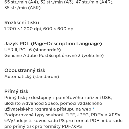
65 str./min (A4), 32 str./min (A3), 47 str./min (A4R),
35 str./min (A5R)
Rozlišení tisku
1 200 × 1 200 dpi, 600 × 600 dpi
Jazyk PDL (Page-Description Language)
UFR II, PCL 6 (standardně)
Genuine Adobe PostScript úrovně 3 (volitelné)
Oboustranný tisk
Automatický (standardní)
Přímý tisk
Přímý tisk je dostupný z paměťového zařízení USB,
úložiště Advanced Space, pomocí vzdáleného
2
uživatelského rozhraní a přístupu na web
Podporované typy souborů: TIFF, JPEG, PDF※ a XPS※
※Vyžaduje tiskovou sadu PS pro formát PDF nebo sadu
pro přímý tisk pro formáty PDF/XPS