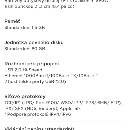
Barevný dotykový displej TFT s rozlišením SVGA
a úhlopříčkou 21,3 cm (8,4 palce)
Paměť
Standardně: 1,5 GB
Jednotka pevného disku
Standardně: 80 GB
Rozhraní pro připojení
USB 2.0 Hi-Speed
Ethernet 1000BaseT/100Base-TX/10Base-T
2 hostitelské porty USB (2.0)
Síťové protokoly
TCP/IP* (LPD/ Port 9100/ WSD/ IPP/ IPPS/ SMB/ FTP),
IPX/ SPX (NDS, Bindery), AppleTalk
* Podpora protokolů IPv4/IPv6
Vkládání papíru (standardní)