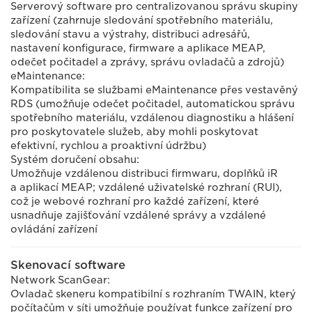
Serverový software pro centralizovanou správu skupiny
zařízení (zahrnuje sledování spotřebního materiálu,
sledování stavu a výstrahy, distribuci adresářů,
nastavení konfigurace, firmware a aplikace MEAP,
odečet počitadel a zprávy, správu ovladačů a zdrojů)
eMaintenance:
Kompatibilita se službami eMaintenance přes vestavěný
RDS (umožňuje odečet počitadel, automatickou správu
spotřebního materiálu, vzdálenou diagnostiku a hlášení
pro poskytovatele služeb, aby mohli poskytovat
efektivní, rychlou a proaktivní údržbu)
Systém doručení obsahu:
Umožňuje vzdálenou distribuci firmwaru, doplňků iR
a aplikací MEAP; vzdálené uživatelské rozhraní (RUI),
což je webové rozhraní pro každé zařízení, které
usnadňuje zajišťování vzdálené správy a vzdálené
ovládání zařízení
Skenovací software
Network ScanGear:
Ovladač skeneru kompatibilní s rozhraním TWAIN, který
počítačům v síti umožňuje používat funkce zařízení pro