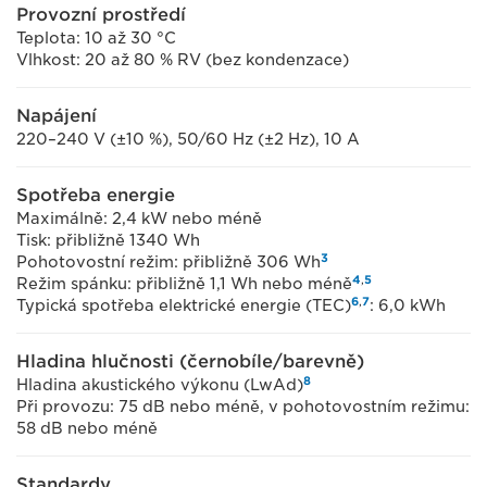
Provozní prostředí
Teplota: 10 až 30 °C
Vlhkost: 20 až 80 % RV (bez kondenzace)
Napájení
220–240 V (±10 %), 50/60 Hz (±2 Hz), 10 A
Spotřeba energie
Maximálně: 2,4 kW nebo méně
Tisk: přibližně 1340 Wh
3
Pohotovostní režim: přibližně 306 Wh
4
,
5
Režim spánku: přibližně 1,1 Wh nebo méně
6
,
7
Typická spotřeba elektrické energie (TEC)
: 6,0 kWh
Hladina hlučnosti (černobíle/barevně)
8
Hladina akustického výkonu (LwAd)
Při provozu: 75 dB nebo méně, v pohotovostním režimu:
58 dB nebo méně
Standardy