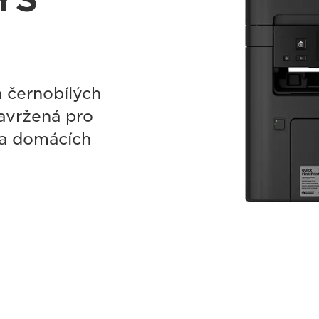
h černobílých
navržená pro
 a domácích