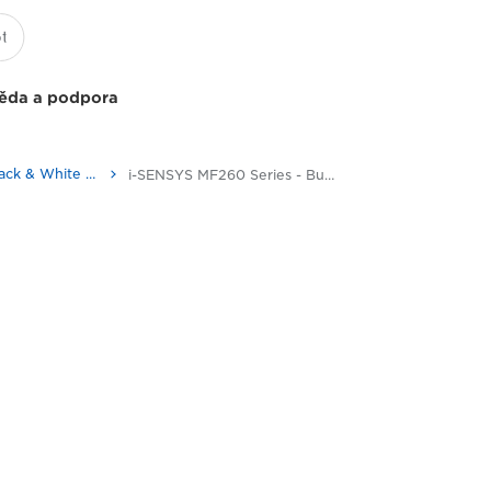
ěda a podpora
Multifunction Black & White Printers
i-SENSYS MF260 Series - Business Printers & Fax Machines