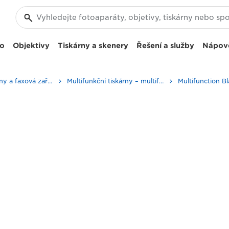
eo
Objektivy
Tiskárny a skenery
Řešení a služby
Nápov
Firemní tiskárny a faxová zařízení
Multifunkční tiskárny – multifunkční tiskárny