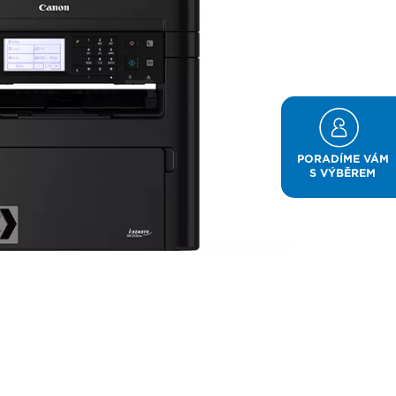
PORADÍME VÁM
S VÝBĚREM