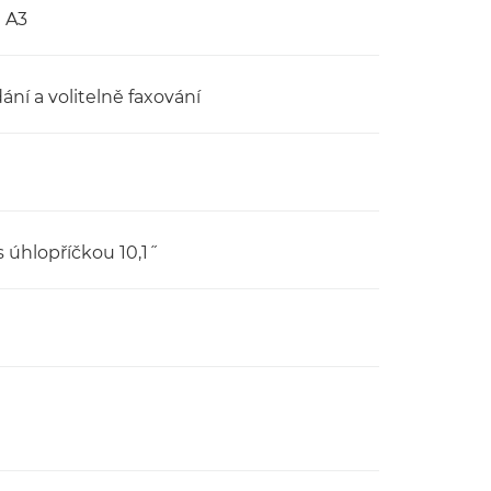
t A3
dání a volitelně faxování
úhlopříčkou 10,1˝