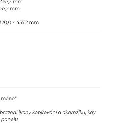
× 457,2 mm
 457,2 mm
 320,0 × 457,2 mm
o méně*
obrazení ikony kopírování a okamžiku, kdy
o panelu