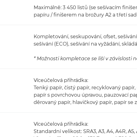
Maximálně: 3 450 listů (se sešívacím fini
papíru / finišerem na brožury A2 a třetí sa
Kompletování, seskupování, ofset, sešívání
sešívání (ECO), sešívání na vyžádání, skládá
* Možnosti kompletace se liší v závislosti 
Víceúčelová přihrádka:
Tenký papír, čistý papír, recyklovaný papír,
papír s povrchovou úpravou, pauzovací papír
děrovaný papír, hlavičkový papír, papír se
Víceúčelová přihrádka:
Standardní velikost: SRA3, A3, A4, A4R, A5,