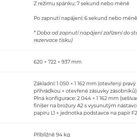
Z režimu spánku: 7 sekund nebo méně
Po zapnutí napájení: 6 sekund nebo méně
* Doba od zapnutí napájení zařízení do st
rezervace tisku)
620 × 722 × 937 mm
Základní: 1 050 × 1 162 mm (otevřený prav
přihrádkou + otevřené zásuvky zásobníků)
Plná konfigurace: 2 044 × 1 162 mm (sešívací
finišer na brožury A2 s vysunutým nástavc
papíru L1 + jednotka podstavce na papír F
Přibližně 94 kg