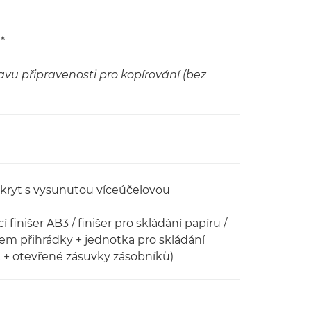
*
avu připravenosti pro kopírování (bez
ý kryt s vysunutou víceúčelovou
 finišer AB3 / finišer pro skládání papíru /
em přihrádky + jednotka pro skládání
2 + otevřené zásuvky zásobníků)