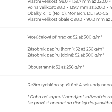
Vlastní velikost: 98,0 × 139,7 mm až 320,0 
Volná velikost: 98,0 × 139,7 mm až 320,0 ×
Obálky: č. 10 (No.10), Monarch, DL, ISO-C5
Vlastní velikost obálek: 98,0 × 90,0 mm až
Víceúčelová přihrádka: 52 až 300 g/m²
Zásobník papíru (horní): 52 až 256 g/m²
Zásobník papíru (dolní): 52 až 300 g/m²
Oboustranně: 52 až 256 g/m²
Režim rychlého spuštění: 4 sekundy neb
* Doba od zapnutí napájení zařízení do z
lze provést operaci na displeji dotykovéh