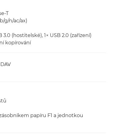
se-T
b/g/n/ac/ax)
3.0 (hostitelské), 1× USB 2.0 (zařízení)
ení kopírování
ebDAV
stů
 zásobníkem papíru F1 a jednotkou