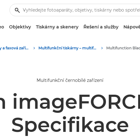
eo
Objektivy
Tiskárny a skenery
Řešení a služby
Nápově
Firemní tiskárny a faxová zařízení
Multifunkční tiskárny – multifunkční tiskárny
Multifunkční černobílé zařízení
n imageFORCE
Specifikace