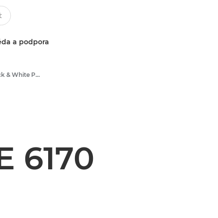
da a podpora
Multifunction Black & White Printers
 6170