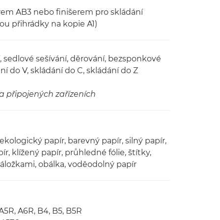
šerem AB3 nebo finišerem pro skládání
dou přihrádky na kopie A1)
, sedlové sešívání, děrování, bezsponkové
ní do V, skládání do C, skládání do Z
na připojených zařízeních
 ekologický papír, barevný papír, silný papír,
, klížený papír, průhledné fólie, štítky,
 záložkami, obálka, voděodolný papír
 A5R, A6R, B4, B5, B5R