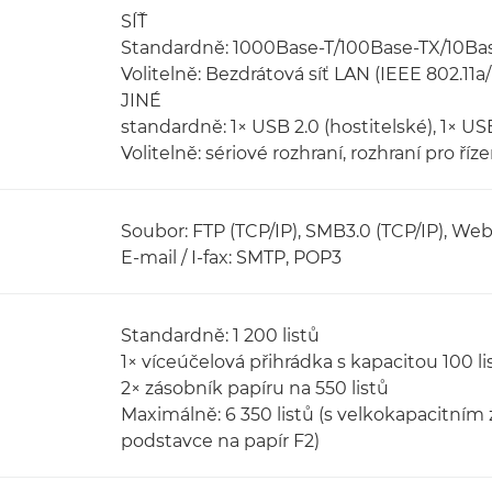
SÍŤ
Standardně: 1000Base-T/100Base-TX/10Ba
Volitelně: Bezdrátová síť LAN (IEEE 802.11a/
JINÉ
standardně: 1× USB 2.0 (hostitelské), 1× USB 
Volitelně: sériové rozhraní, rozhraní pro říz
Soubor: FTP (TCP/IP), SMB3.0 (TCP/IP), W
E-mail / I-fax: SMTP, POP3
Standardně: 1 200 listů
1× víceúčelová přihrádka s kapacitou 100 li
2× zásobník papíru na 550 listů
Maximálně: 6 350 listů (s velkokapacitním
podstavce na papír F2)