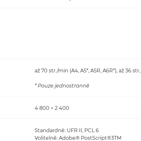
až 70 str./min (A4, A5*, A5R, A6R*), až 36 str
* Pouze jednostranně
4 800 × 2 400
Standardně: UFR II, PCL 6
Volitelně: Adobe® PostScript®3TM