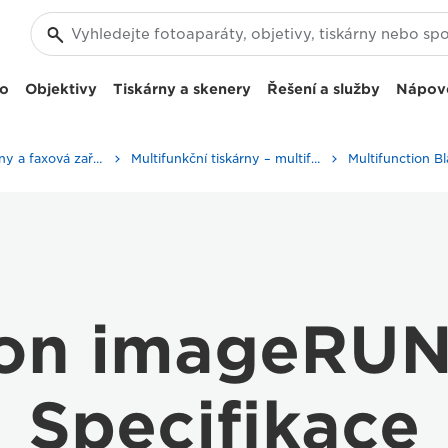
eo
Objektivy
Tiskárny a skenery
Řešení a služby
Nápov
Firemní tiskárny a faxová zařízení
Multifunkční tiskárny – multifunkční tiskárny
on imageRU
Specifikace