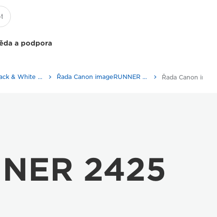
ěda a podpora
Multifunction Black & White Printers
Řada Canon imageRUNNER 2425
NNER 2425