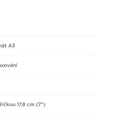
mát A3
faxování
íčkou 17,8 cm (7")