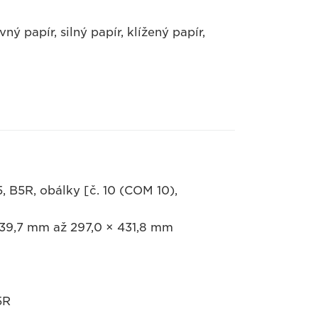
ný papír, silný papír, klížený papír,
, B5R, obálky [č. 10 (COM 10),
 139,7 mm až 297,0 × 431,8 mm
5R