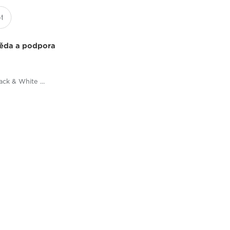
ěda a podpora
Multifunction Black & White Printers