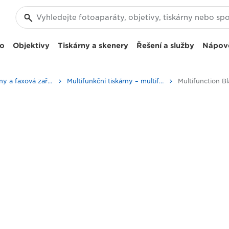
eo
Objektivy
Tiskárny a skenery
Řešení a služby
Nápov
Firemní tiskárny a faxová zařízení
Multifunkční tiskárny – multifunkční tiskárny