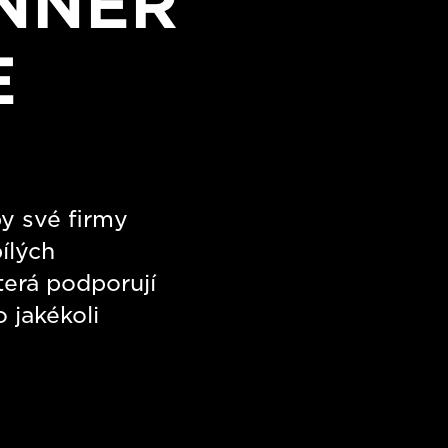
NNER
E
y své firmy
ílých
terá podporují
 jakékoli