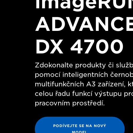
imageRU
ADVANC
DX 4700
Zdokonalte produkty či služb
pomocí inteligentních černob
multifunkčních A3 zařízení, k
celou řadu funkcí výstupu pro
pracovním prostředí.
PODÍVEJTE SE NA NOVÝ
MODEL