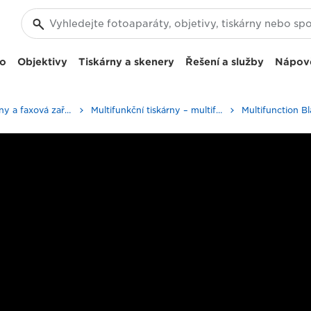
eo
Objektivy
Tiskárny a skenery
Řešení a služby
Nápov
Firemní tiskárny a faxová zařízení
Multifunkční tiskárny – multifunkční tiskárny