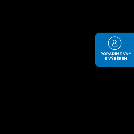
PORADÍME VÁM
S VÝBĚREM