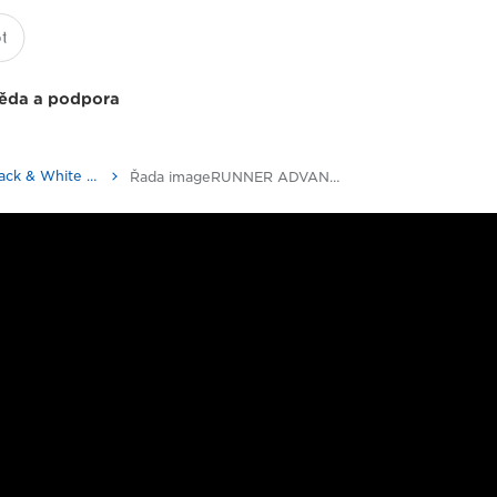
ěda a podpora
Multifunction Black & White Printers
Řada imageRUNNER ADVANCE DX 4700