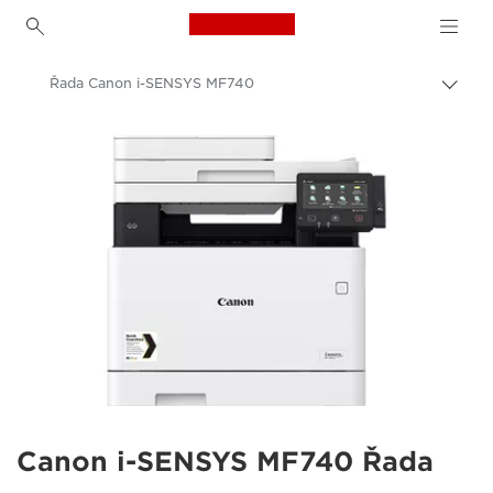
Canon Logo, back to h
Řada Canon i-SENSYS MF740
Přep
Canon
Řešení a služby
Výrobky pro firmy
Firemní tiskárny a faxová zařízení
Multifunkční tiskárny – multifunkční tiskárny
Multifunction Colour Printers
Canon i-SENSYS MF740 Řada