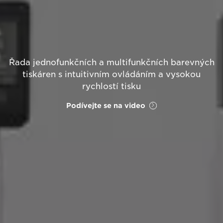
Řada jednofunkčních a multifunkčních barevných
tiskáren s intuitivním ovládáním a vysokou
rychlostí tisku
Podívejte se na video