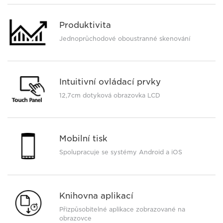
Produktivita
Jednoprůchodové oboustranné skenování
Intuitivní ovládací prvky
12,7cm dotyková obrazovka LCD
Mobilní tisk
Spolupracuje se systémy Android a iOS
Knihovna aplikací
Přizpůsobitelné aplikace zobrazované na
obrazovce