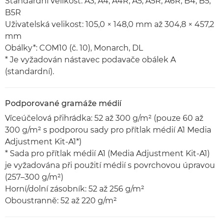
Standardní velikost: A3, A4, A4R, A5, A5R, A6R, B4, B5,
B5R
Uživatelská velikost: 105,0 × 148,0 mm až 304,8 × 457,2
mm
Obálky*: COM10 (č. 10), Monarch, DL
* Je vyžadován nástavec podavače obálek A
(standardní).
Podporované gramáže médií
Víceúčelová přihrádka: 52 až 300 g/m² (pouze 60 až
300 g/m² s podporou sady pro přítlak médií A1 Media
Adjustment Kit-A1*)
* Sada pro přítlak médií A1 (Media Adjustment Kit-A1)
je vyžadována při použití médií s povrchovou úpravou
(257–300 g/m²)
Horní/dolní zásobník: 52 až 256 g/m²
Oboustranně: 52 až 220 g/m²