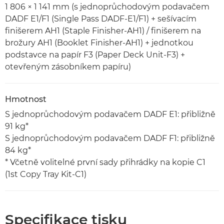
1 806 × 1 141 mm (s jednoprůchodovým podavačem
DADF E1/F1 (Single Pass DADF-E1/F1) + sešívacím
finišerem AH1 (Staple Finisher-AH1) / finišerem na
brožury AH1 (Booklet Finisher-AH1) + jednotkou
podstavce na papír F3 (Paper Deck Unit-F3) +
otevřeným zásobníkem papíru)
Hmotnost
S jednoprůchodovým podavačem DADF E1: přibližně
91 kg*
S jednoprůchodovým podavačem DADF F1: přibližně
84 kg*
* Včetně volitelné první sady přihrádky na kopie C1
(1st Copy Tray Kit-C1)
Specifikace tisku