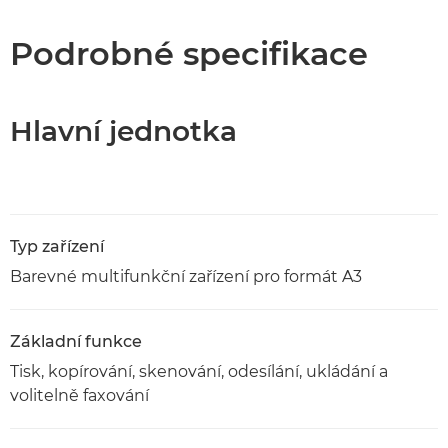
Specifikace
Podrobné specifikace
Podpora
Hlavní jednotka
Stažení souboru PDF
Typ zařízení
Barevné multifunkční zařízení pro formát A3
Základní funkce
Tisk, kopírování, skenování, odesílání, ukládání a
volitelně faxování