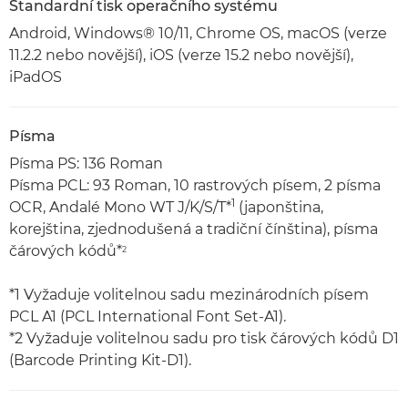
Standardní tisk operačního systému
Android, Windows® 10/11, Chrome OS, macOS (verze
11.2.2 nebo novější), iOS (verze 15.2 nebo novější),
iPadOS
Písma
Písma PS: 136 Roman
Písma PCL: 93 Roman, 10 rastrových písem, 2 písma
1
OCR, Andalé Mono WT J/K/S/T*
(japonština,
korejština, zjednodušená a tradiční čínština), písma
čárových kódů*
2
*1 Vyžaduje volitelnou sadu mezinárodních písem
PCL A1 (PCL International Font Set-A1).
*2 Vyžaduje volitelnou sadu pro tisk čárových kódů D1
(Barcode Printing Kit-D1).