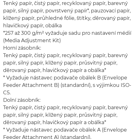
Tenký papír, čistý papír, recyklovaný papír, barevný
papír, silný papír, povrstvený papír*, pauzovací papír,
klížený papír, průhledné fólie, štítky, děrovaný papír,
hlavičkový papír, obálka
*257 až 300 g/m² vyžaduje sadu pro nastavení médií
(Media Adjustment Kit)
Horní zásobník:
Tenký papír, čistý papír, recyklovaný papír, barevný
papír, silný papír, klížený papír, průsvitný papír,
děrovaný papír, hlavičkový papír a obálka*
* Vyžaduje nástavec podavače obálek B (Envelope
Feeder Attachment B) (standardní), s výjimkou ISO-
C5.
Dolní zásobník:
Tenký papír, čistý papír, recyklovaný papír, barevný
papír, silný papír, klížený papír, průsvitný papír,
děrovaný papír, hlavičkový papír a obálka*
* Vyžaduje nástavec podavače obálek A (Envelope
Feeder Attachment A) (standardní).