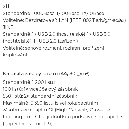
SÍŤ
Standardně: 1000Base-T/100Base-TX/10Base-T,
Volitelně: Bezdrátová síť LAN (IEEE 802.11a/b/g/n/ac/ax)
JINÉ
Standardně: 1× USB 2.0 (hostitelské), 1× USB 3.0
(hostitelské), 1× USB 2.0 (zařízení)
Volitelně: sériové rozhraní, rozhraní pro řízení
kopírování
Kapacita zásoby papíru (A4, 80 g/m²)
Standardně: 1 200 listů
100 listů: 1× víceúčelový zásobník
550 listů: 2× standardní zásobník
Maximálně: 6 350 listů (s velkokapacitním
zásobníkem papíru G1 (High Capacity Cassette
Feeding Unit-G1) a jednotkou podstavce na papír F3
(Paper Deck Unit-F3))