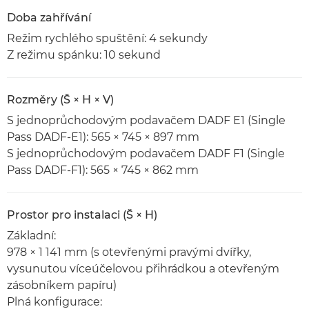
Doba zahřívání
Režim rychlého spuštění: 4 sekundy
Z režimu spánku: 10 sekund
Rozměry (Š × H × V)
S jednoprůchodovým podavačem DADF E1 (Single
Pass DADF-E1): 565 × 745 × 897 mm
S jednoprůchodovým podavačem DADF F1 (Single
Pass DADF-F1): 565 × 745 × 862 mm
Prostor pro instalaci (Š × H)
Základní:
978 × 1 141 mm (s otevřenými pravými dvířky,
vysunutou víceúčelovou přihrádkou a otevřeným
zásobníkem papíru)
Plná konfigurace: