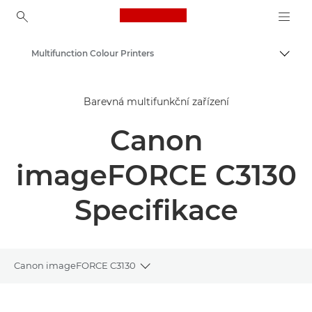
Canon Logo, back to ho
Multifunction Colour Printers
Přepn
Canon
Barevná multifunkční zařízení
Řešení a služby
Canon
Výrobky pro firmy
Firemní tiskárny a faxová zařízení
imageFORCE C3130
Multifunkční tiskárny – multifunkční tiskárny
Specifikace
Canon imageFORCE C3130
Toggle breadcrumbs
Přehled