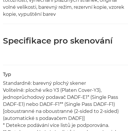
totožnosti, vynechání prázdných stránek, originál
volné velikosti, barevný režim, rezervní kopie, vzorek
kopie, vypuštění barev
Specifikace pro skenování
Typ
Standardně: barevný plochý skener
Volitelně: ploché víko Y3 (Platen Cover-Y3),
jednoprůchodový podavač DADF-E1* (Single Pass
DADF-E1) nebo DADF-F1** (Single Pass DADF-F1)
[oboustranné na oboustranné (2-sided to 2-sided)
(automatické s podavačem DADF)]
* Detekce podávání více listů je podporována.