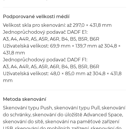
Podporované velikosti médií
Velikost skla pro skenování: až 297,0 × 431,8 mm
Jednoprůchodový podavač DADF E1:
A3, A4, A4R, A5, A5R, A6R, B4, B5, B5R, B6R
Uživatelská velikost: 69,9 mm × 139,7 mm až 304,8 ×
431,8 mm
Jednoprůchodový podavač DADF F1:
A3, A4, A4R, A5, A5R, A6R, B4, B5, B5R, B6R
Uživatelská velikost: 48,0 × 85,0 mm až 304,8 × 431,8
mm
Metoda skenování
Skenování typu Push, skenování typu Pull, skenování
do schránky, skenování do úložiště Advanced Space,
skenování do sítě, skenování na paměťové zařízení
USB, skenování do mobilních zařízení, skenování do