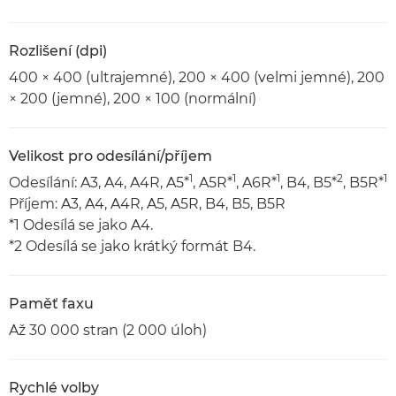
Rozlišení (dpi)
400 × 400 (ultrajemné), 200 × 400 (velmi jemné), 200
× 200 (jemné), 200 × 100 (normální)
Velikost pro odesílání/příjem
1
1
1
2
1
Odesílání: A3, A4, A4R, A5*
, A5R*
, A6R*
, B4, B5*
, B5R*
Příjem: A3, A4, A4R, A5, A5R, B4, B5, B5R
*1 Odesílá se jako A4.
*2 Odesílá se jako krátký formát B4.
Paměť faxu
Až 30 000 stran (2 000 úloh)
Rychlé volby