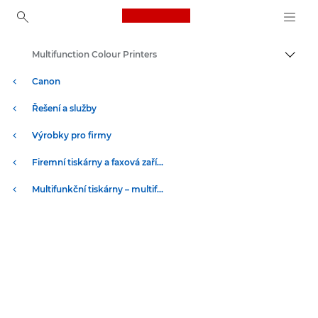
Canon Logo, back to ho
Multifunction Colour Printers
Přepn
Canon
Řešení a služby
Výrobky pro firmy
Firemní tiskárny a faxová zařízení
Multifunkční tiskárny – multifunkční tiskárny