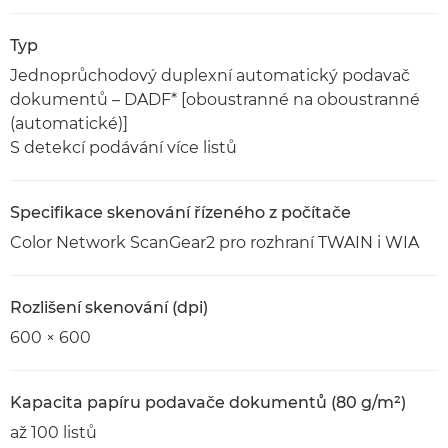
Typ
Jednoprůchodový duplexní automatický podavač
dokumentů – DADF* [oboustranné na oboustranné
(automatické)]
S detekcí podávání více listů
Specifikace skenování řízeného z počítače
Color Network ScanGear2 pro rozhraní TWAIN i WIA
Rozlišení skenování (dpi)
600 × 600
Kapacita papíru podavače dokumentů (80 g/m²)
až 100 listů